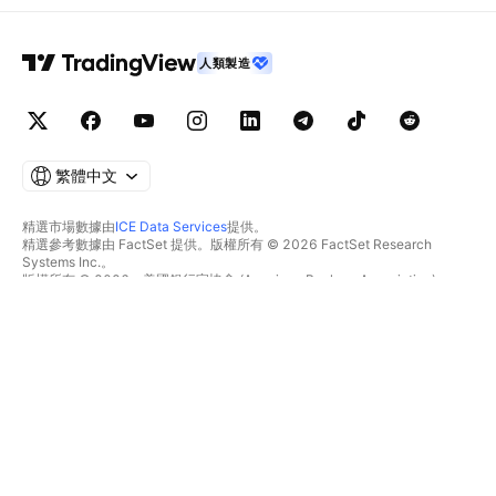
人類製造
繁體中文
精選市場數據由
ICE Data Services
提供。
精選參考數據由 FactSet 提供。版權所有 © 2026 FactSet Research
Systems Inc.。
版權所有 © 2026，美國銀行家協會 (American Bankers Association)。
CUSIP數據庫由FactSet Research Systems Inc.提供。保留所有權利。
美國證券交易委員會(SEC)申報文件及其他文件由
Quartr
提供。
© 2026 TradingView, Inc.。
不僅是產品
工具與訂閱
超級圖表
功能特色
篩選器
價格
市場數據
股票
禮物方案