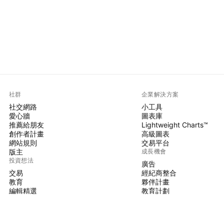
社群
企業解決方案
社交網路
小工具
愛心牆
圖表庫
推薦給朋友
Lightweight Charts™
創作者計畫
高級圖表
網站規則
交易平台
版主
成長機會
投資想法
廣告
交易
經紀商整合
教育
夥伴計畫
編輯精選
教育計劃
PINE腳本
指標與策略
大師