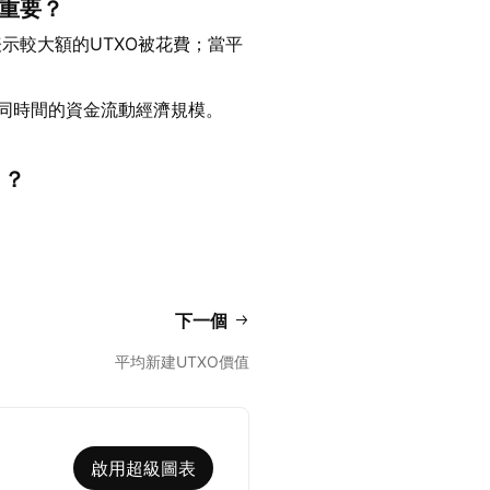
很重要？
示較大額的UTXO被花費；當平
不同時間的資金流動經濟規模。
 ？
下一個
平均新建UTXO價值
啟用超級圖表