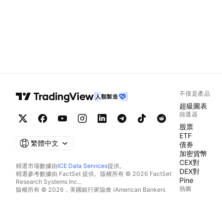
不僅是產品
人類製造
超級圖表
篩選器
股票
ETF
繁體中文
債券
加密貨幣
CEX對
精選市場數據由
ICE Data Services
提供。
DEX對
精選參考數據由 FactSet 提供。版權所有 © 2026 FactSet
Pine
Research Systems Inc.。
熱圖
版權所有 © 2026，美國銀行家協會 (American Bankers
Association)。CUSIP數據庫由FactSet Research Systems
股票
Inc.提供。保留所有權利。
ETF
美國證券交易委員會(SEC)申報文件及其他文件由
Quartr
提
加密貨幣
供。