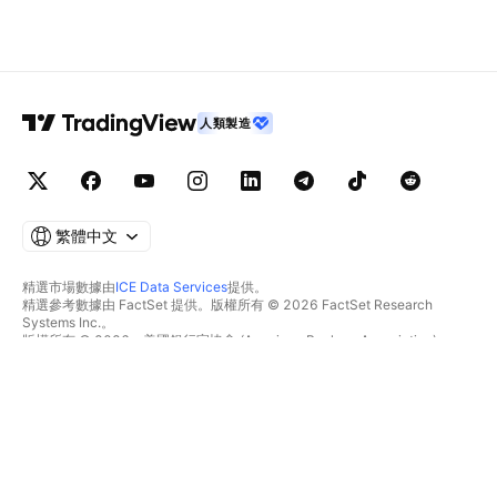
人類製造
繁體中文
精選市場數據由
ICE Data Services
提供。
精選參考數據由 FactSet 提供。版權所有 © 2026 FactSet Research
Systems Inc.。
版權所有 © 2026，美國銀行家協會 (American Bankers Association)。
CUSIP數據庫由FactSet Research Systems Inc.提供。保留所有權利。
美國證券交易委員會(SEC)申報文件及其他文件由
Quartr
提供。
© 2026 TradingView, Inc.。
不僅是產品
工具與訂閱
超級圖表
功能特色