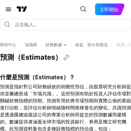
立即開始
幫助中心
/
知識庫
/
財務數據
/
收益、拆分和股息
/
預測（Es
預測（Estimates）
什麼是預測（Estimates）？
預測是指針對公司財務績效的前瞻性預估，由股票研究分析師提
供並彙總形成「市場共識」。這些預測有助於投資人評估市場對
關鍵財務指標的預期。預測常用於將市場預期與實際公佈的業績
進行比較，並評估分析師情緒隨時間推移發生的變化。共識預測
是透過匯總追蹤該公司的專業分析師所提交的預測數據而建構
的。數據提供者涵蓋全球市場的投資銀行、券商及獨立研究機
構。此預測資料集包含多種財務指標的預估值，包括：