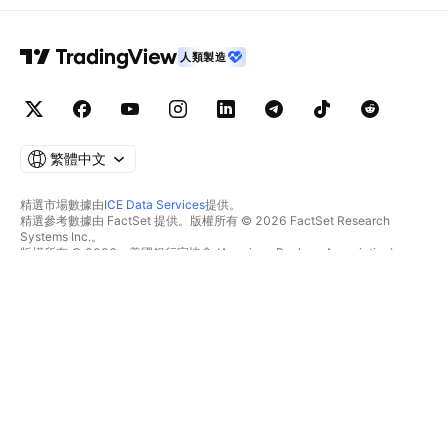
人類製造
繁體中文
精選市場數據由
ICE Data Services
提供。
精選參考數據由 FactSet 提供。版權所有 © 2026 FactSet Research
Systems Inc.。
版權所有 © 2026，美國銀行家協會 (American Bankers Association)。
CUSIP數據庫由FactSet Research Systems Inc.提供。保留所有權利。
美國證券交易委員會(SEC)申報文件及其他文件由
Quartr
提供。
© 2026 TradingView, Inc.。
不僅是產品
工具與訂閱
超級圖表
功能特色
篩選器
價格
市場數據
股票
禮物方案