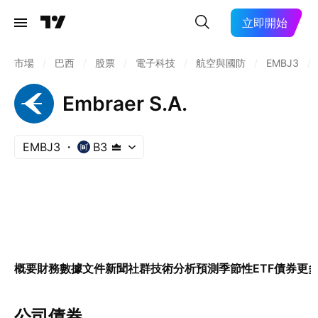
立即開始
市場
/
巴西
/
股票
/
電子科技
/
航空與國防
/
EMBJ3
/
Embraer S.A.
EMBJ3
B3
概要
財務數據
文件
新聞
社群
技術分析
預測
季節性
ETF
債券
更
公司債券