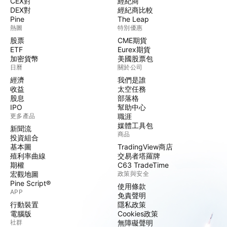
CEX對
經紀商
DEX對
經紀商比較
Pine
The Leap
熱圖
特別優惠
股票
CME期貨
ETF
Eurex期貨
加密貨幣
美國股票包
日曆
關於公司
經濟
我們是誰
收益
太空任務
股息
部落格
IPO
幫助中心
更多產品
職涯
媒體工具包
新聞流
商品
投資組合
基本圖
TradingView商店
殖利率曲線
交易者塔羅牌
期權
C63 TradeTime
宏觀地圖
政策與安全
Pine Script®
使用條款
APP
免責聲明
行動裝置
隱私政策
電腦版
Cookies政策
社群
無障礙聲明