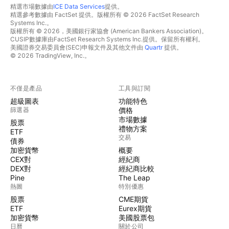
精選市場數據由
ICE Data Services
提供。
精選參考數據由 FactSet 提供。版權所有 © 2026 FactSet Research
Systems Inc.。
版權所有 © 2026，美國銀行家協會 (American Bankers Association)。
CUSIP數據庫由FactSet Research Systems Inc.提供。保留所有權利。
美國證券交易委員會(SEC)申報文件及其他文件由
Quartr
提供。
© 2026 TradingView, Inc.。
不僅是產品
工具與訂閱
超級圖表
功能特色
篩選器
價格
市場數據
股票
禮物方案
ETF
交易
債券
加密貨幣
概要
CEX對
經紀商
DEX對
經紀商比較
Pine
The Leap
熱圖
特別優惠
股票
CME期貨
ETF
Eurex期貨
加密貨幣
美國股票包
日曆
關於公司