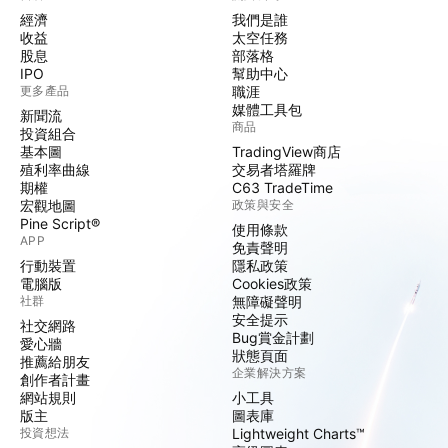
經濟
我們是誰
收益
太空任務
股息
部落格
IPO
幫助中心
更多產品
職涯
媒體工具包
新聞流
商品
投資組合
基本圖
TradingView商店
殖利率曲線
交易者塔羅牌
期權
C63 TradeTime
宏觀地圖
政策與安全
Pine Script®
使用條款
APP
免責聲明
行動裝置
隱私政策
電腦版
Cookies政策
社群
無障礙聲明
安全提示
社交網路
Bug賞金計劃
愛心牆
狀態頁面
推薦給朋友
企業解決方案
創作者計畫
網站規則
小工具
版主
圖表庫
投資想法
Lightweight Charts™