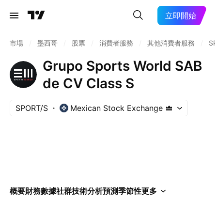
立即開始
市場
/
墨西哥
/
股票
/
消費者服務
/
其他消費者服務
/
S
Grupo Sports World SAB
de CV Class S
SPORT/S
Mexican Stock Exchange
概要
財務數據
社群
技術分析
預測
季節性
更多