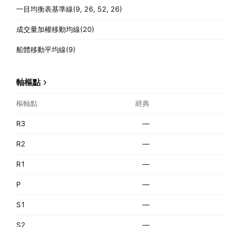
一目均衡表基準線(9, 26, 52, 26)
成交量加權移動均線(20)
船體移動平均線(9)
軸樞點
樞軸點
經典
R3
—
R2
—
R1
—
P
—
S1
—
S2
—