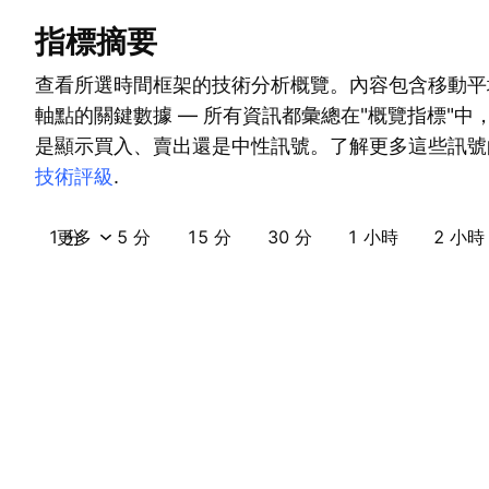
指標摘要
查看所選時間框架的技術分析概覽。內容包含移動平
軸點的關鍵數據 — 所有資訊都彙總在"概覽指標"中
是顯示買入、賣出還是中性訊號。了解更多這些訊號
技術評級
.
1 分
更多
5 分
15 分
30 分
1 小時
2 小時