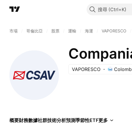
搜尋
市場
/
哥倫比亞
/
股票
/
運輸
/
海運
/
VAPORESCO
/
Compania
VAPORESCO
Colombi
概要
財務數據
社群
技術分析
預測
季節性
ETF
更多