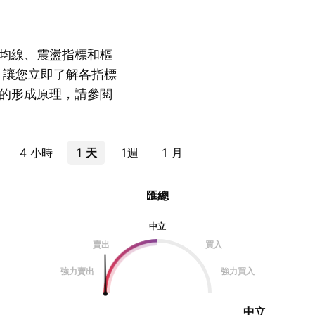
均線、震盪指標和樞
，讓您立即了解各指標
的形成原理，請參閱
4 小時
1 天
1週
1 月
匯總
中立
賣出
買入
強力賣出
強力買入
中立