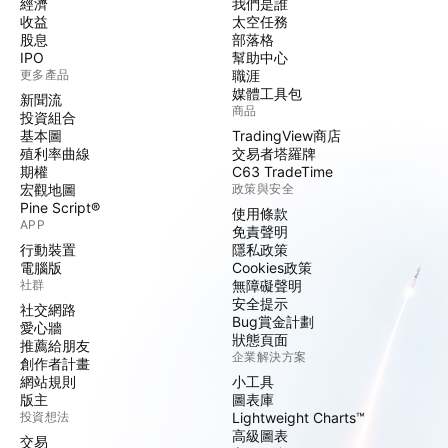
經濟
我們是誰
收益
太空任務
股息
部落格
IPO
幫助中心
更多產品
職涯
媒體工具包
新聞流
商品
投資組合
基本圖
TradingView商店
殖利率曲線
交易者塔羅牌
期權
C63 TradeTime
宏觀地圖
政策與安全
Pine Script®
使用條款
APP
免責聲明
行動裝置
隱私政策
電腦版
Cookies政策
社群
無障礙聲明
安全提示
社交網路
Bug賞金計劃
愛心牆
狀態頁面
推薦給朋友
企業解決方案
創作者計畫
網站規則
小工具
版主
圖表庫
投資想法
Lightweight Charts™
高級圖表
交易