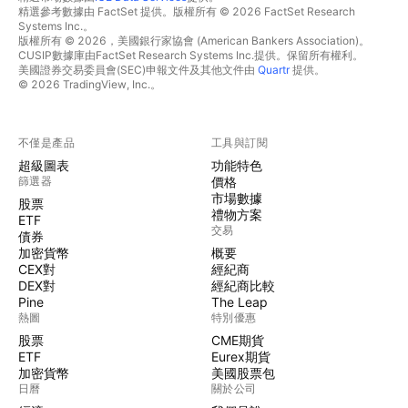
精選參考數據由 FactSet 提供。版權所有 © 2026 FactSet Research
Systems Inc.。
版權所有 © 2026，美國銀行家協會 (American Bankers Association)。
CUSIP數據庫由FactSet Research Systems Inc.提供。保留所有權利。
美國證券交易委員會(SEC)申報文件及其他文件由
Quartr
提供。
© 2026 TradingView, Inc.。
不僅是產品
工具與訂閱
超級圖表
功能特色
篩選器
價格
市場數據
股票
禮物方案
ETF
交易
債券
加密貨幣
概要
CEX對
經紀商
DEX對
經紀商比較
Pine
The Leap
熱圖
特別優惠
股票
CME期貨
ETF
Eurex期貨
加密貨幣
美國股票包
日曆
關於公司