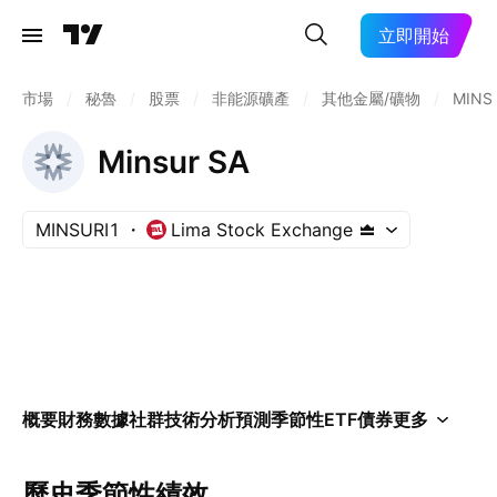
立即開始
市場
/
秘魯
/
股票
/
非能源礦產
/
其他金屬/礦物
/
MINS
Minsur SA
MINSURI1
Lima Stock Exchange
概要
財務數據
社群
技術分析
預測
季節性
ETF
債券
更多
歷史季節性績效