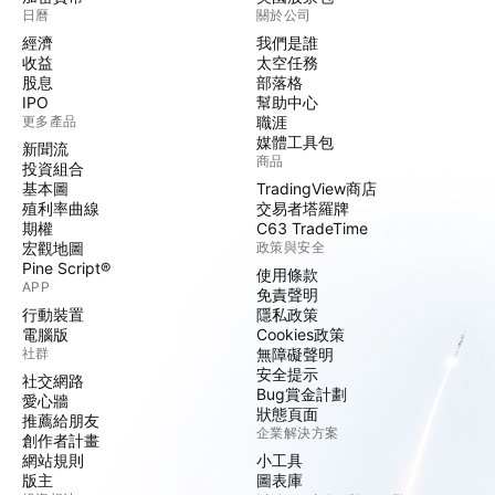
日曆
關於公司
經濟
我們是誰
收益
太空任務
股息
部落格
IPO
幫助中心
更多產品
職涯
媒體工具包
新聞流
商品
投資組合
基本圖
TradingView商店
殖利率曲線
交易者塔羅牌
期權
C63 TradeTime
宏觀地圖
政策與安全
Pine Script®
使用條款
APP
免責聲明
行動裝置
隱私政策
電腦版
Cookies政策
社群
無障礙聲明
安全提示
社交網路
Bug賞金計劃
愛心牆
狀態頁面
推薦給朋友
企業解決方案
創作者計畫
網站規則
小工具
版主
圖表庫