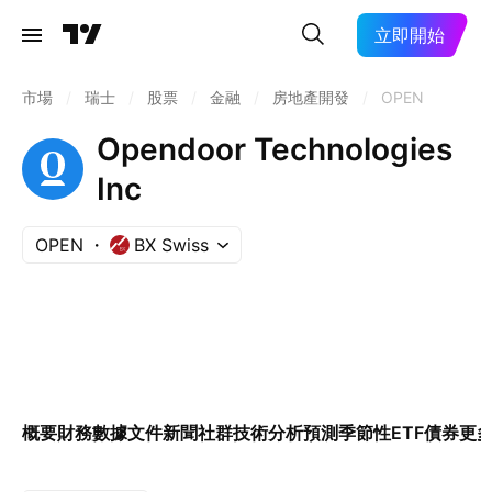
立即開始
市場
/
瑞士
/
股票
/
金融
/
房地產開發
/
OPEN
Opendoor Technologies
Inc
OPEN
BX Swiss
概要
財務數據
文件
新聞
社群
技術分析
預測
季節性
ETF
債券
更