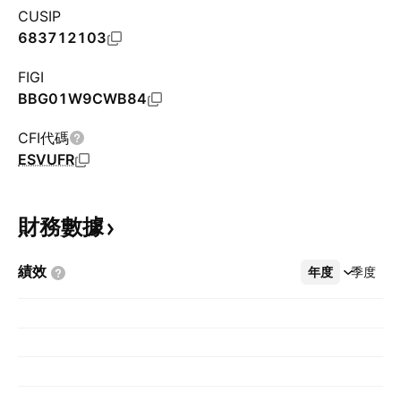
CUSIP
683712103
FIGI
BBG01W9CWB84
CFI代碼
ESVUFR
財務數據
績效
年度
更多
季度