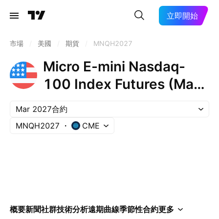
立即開始
市場
/
美國
/
期貨
/
MNQH2027
Micro E-mini Nasdaq-
100 Index Futures (Mar
2027)
Mar 2027合約
MNQH2027
CME
概要
新聞
社群
技術分析
遠期曲線
季節性
合約
更多