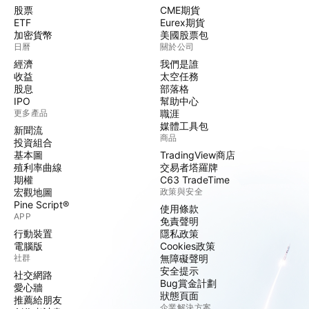
股票
CME期貨
ETF
Eurex期貨
加密貨幣
美國股票包
日曆
關於公司
經濟
我們是誰
收益
太空任務
股息
部落格
IPO
幫助中心
更多產品
職涯
媒體工具包
新聞流
商品
投資組合
基本圖
TradingView商店
殖利率曲線
交易者塔羅牌
期權
C63 TradeTime
宏觀地圖
政策與安全
Pine Script®
使用條款
APP
免責聲明
行動裝置
隱私政策
電腦版
Cookies政策
社群
無障礙聲明
安全提示
社交網路
Bug賞金計劃
愛心牆
狀態頁面
推薦給朋友
企業解決方案