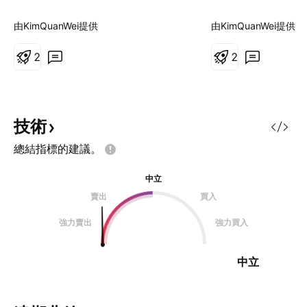
的想法不一定全部都是正确，大家在
的想法不一定全部
做决定前一定要独立思考、仔细评
做决定前一定要独
由KimQuanWei提供
由KimQuanWei提供
估。我无法为大家的盈利或损失负
估。我无法为大家
责。投资有风险，投资需谨慎。
2
责。投资有风险，
2
技術
總結指標的建議。
中立
賣出
買入
強力賣出
強力買入
中立