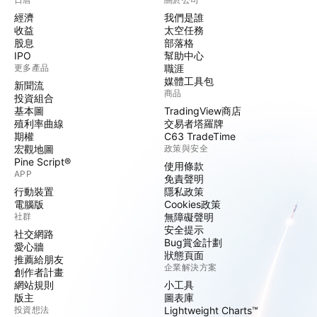
經濟
我們是誰
收益
太空任務
股息
部落格
IPO
幫助中心
更多產品
職涯
媒體工具包
新聞流
商品
投資組合
基本圖
TradingView商店
殖利率曲線
交易者塔羅牌
期權
C63 TradeTime
宏觀地圖
政策與安全
Pine Script®
使用條款
APP
免責聲明
行動裝置
隱私政策
電腦版
Cookies政策
社群
無障礙聲明
安全提示
社交網路
Bug賞金計劃
愛心牆
狀態頁面
推薦給朋友
企業解決方案
創作者計畫
網站規則
小工具
版主
圖表庫
投資想法
Lightweight Charts™