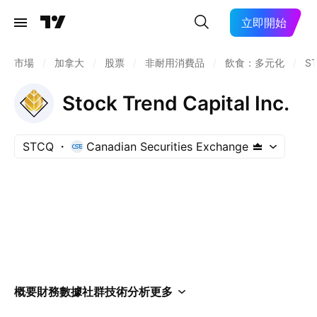
立即開始
市場
/
加拿大
/
股票
/
非耐用消費品
/
飲食：多元化
/
S
Stock Trend Capital Inc.
STCQ
Canadian Securities Exchange
概要
財務數據
社群
技術分析
更多