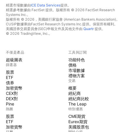
精選市場數據由
ICE Data Services
提供。
精選參考數據由 FactSet 提供。版權所有 © 2026 FactSet Research
Systems Inc.。
版權所有 © 2026，美國銀行家協會 (American Bankers Association)。
CUSIP數據庫由FactSet Research Systems Inc.提供。保留所有權利。
美國證券交易委員會(SEC)申報文件及其他文件由
Quartr
提供。
© 2026 TradingView, Inc.。
不僅是產品
工具與訂閱
超級圖表
功能特色
篩選器
價格
市場數據
股票
禮物方案
ETF
交易
債券
加密貨幣
概要
CEX對
經紀商
DEX對
經紀商比較
Pine
The Leap
熱圖
特別優惠
股票
CME期貨
ETF
Eurex期貨
加密貨幣
美國股票包
日曆
關於公司