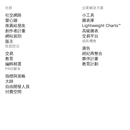
社群
企業解決方案
社交網路
小工具
愛心牆
圖表庫
推薦給朋友
Lightweight Charts™
創作者計畫
高級圖表
網站規則
交易平台
版主
成長機會
投資想法
廣告
交易
經紀商整合
教育
夥伴計畫
編輯精選
教育計劃
PINE腳本
指標與策略
大師
自由開發人員
付費空間