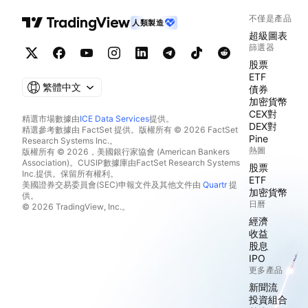
不僅是產品
人類製造
超級圖表
篩選器
股票
ETF
繁體中文
債券
加密貨幣
CEX對
精選市場數據由
ICE Data Services
提供。
DEX對
精選參考數據由 FactSet 提供。版權所有 © 2026 FactSet
Pine
Research Systems Inc.。
熱圖
版權所有 © 2026，美國銀行家協會 (American Bankers
Association)。CUSIP數據庫由FactSet Research Systems
股票
Inc.提供。保留所有權利。
ETF
美國證券交易委員會(SEC)申報文件及其他文件由
Quartr
提
加密貨幣
供。
日曆
© 2026 TradingView, Inc.。
經濟
收益
股息
IPO
更多產品
新聞流
投資組合