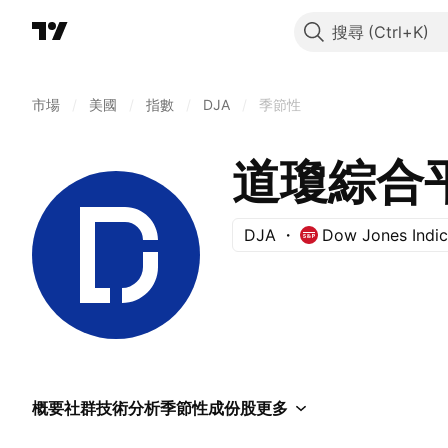
搜尋
市場
/
美國
/
指數
/
DJA
/
季節性
道瓊綜合
DJA
Dow Jones Indi
概要
社群
技術分析
季節性
成份股
更多