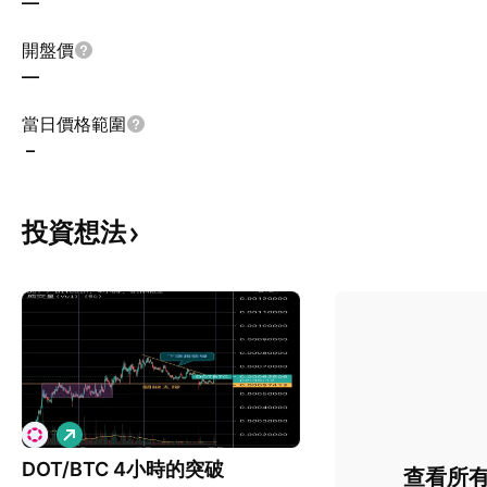
—
開盤價
—
當日價格範圍
–
投資想法
看
多
DOT/BTC 4小時的突破
查看所