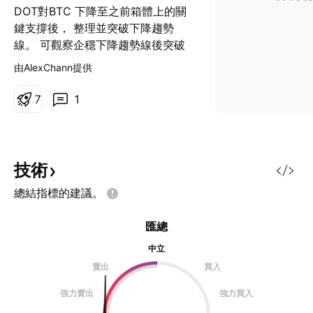
DOT對BTC 下降至之前箱體上的關
鍵支撐後， 整理並突破下降趨勢
線。 可觀察企穩下降趨勢線後突破
做多。
由AlexChann提供
7
1
技術
總結指標的建議。
匯總
中立
賣出
買入
強力賣出
強力買入