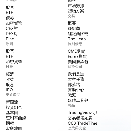
價格
市場數據
股票
禮物方案
ETF
交易
債券
加密貨幣
概要
CEX對
經紀商
DEX對
經紀商比較
Pine
The Leap
熱圖
特別優惠
股票
CME期貨
ETF
Eurex期貨
加密貨幣
美國股票包
日曆
關於公司
經濟
我們是誰
收益
太空任務
股息
部落格
IPO
幫助中心
更多產品
職涯
媒體工具包
新聞流
商品
投資組合
基本圖
TradingView商店
殖利率曲線
交易者塔羅牌
期權
C63 TradeTime
宏觀地圖
政策與安全