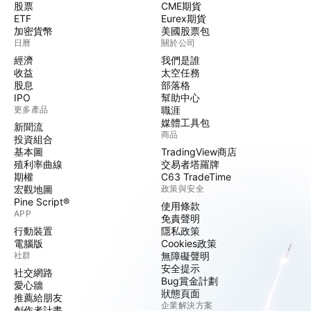
股票
CME期貨
ETF
Eurex期貨
加密貨幣
美國股票包
日曆
關於公司
經濟
我們是誰
收益
太空任務
股息
部落格
IPO
幫助中心
更多產品
職涯
媒體工具包
新聞流
商品
投資組合
基本圖
TradingView商店
殖利率曲線
交易者塔羅牌
期權
C63 TradeTime
宏觀地圖
政策與安全
Pine Script®
使用條款
APP
免責聲明
行動裝置
隱私政策
電腦版
Cookies政策
社群
無障礙聲明
安全提示
社交網路
Bug賞金計劃
愛心牆
狀態頁面
推薦給朋友
企業解決方案
創作者計畫