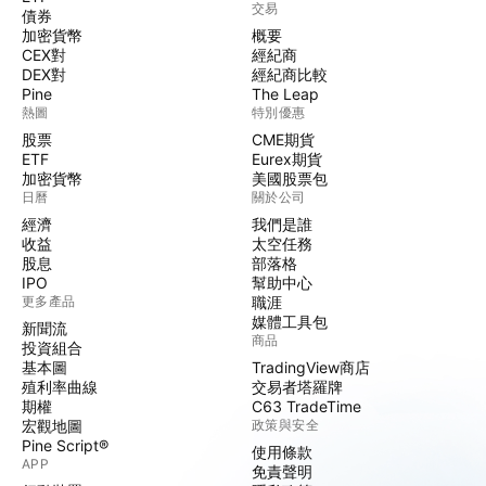
交易
債券
加密貨幣
概要
CEX對
經紀商
DEX對
經紀商比較
Pine
The Leap
熱圖
特別優惠
股票
CME期貨
ETF
Eurex期貨
加密貨幣
美國股票包
日曆
關於公司
經濟
我們是誰
收益
太空任務
股息
部落格
IPO
幫助中心
更多產品
職涯
媒體工具包
新聞流
商品
投資組合
基本圖
TradingView商店
殖利率曲線
交易者塔羅牌
期權
C63 TradeTime
宏觀地圖
政策與安全
Pine Script®
使用條款
APP
免責聲明