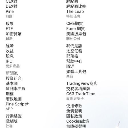
CEX對
經紀商
DEX對
經紀商比較
Pine
The Leap
熱圖
特別優惠
股票
CME期貨
ETF
Eurex期貨
加密貨幣
美國股票包
日曆
關於公司
經濟
我們是誰
收益
太空任務
股息
部落格
IPO
幫助中心
更多產品
職涯
媒體工具包
新聞流
商品
投資組合
基本圖
TradingView商店
殖利率曲線
交易者塔羅牌
期權
C63 TradeTime
宏觀地圖
政策與安全
Pine Script®
使用條款
APP
免責聲明
行動裝置
隱私政策
電腦版
Cookies政策
社群
無障礙聲明