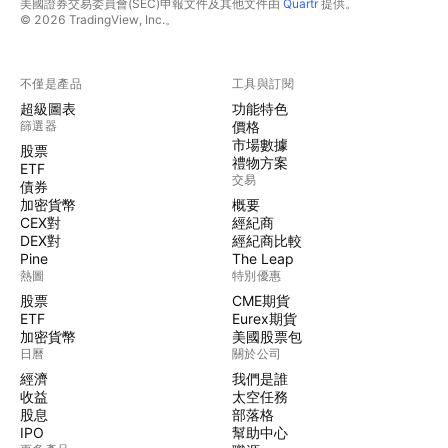
美國證券交易委員會(SEC)申報文件及其他文件由
Quartr
提供。
© 2026 TradingView, Inc.。
不僅是產品
工具與訂閱
超級圖表
功能特色
篩選器
價格
市場數據
股票
禮物方案
ETF
交易
債券
加密貨幣
概要
CEX對
經紀商
DEX對
經紀商比較
Pine
The Leap
熱圖
特別優惠
股票
CME期貨
ETF
Eurex期貨
加密貨幣
美國股票包
日曆
關於公司
經濟
我們是誰
收益
太空任務
股息
部落格
IPO
幫助中心