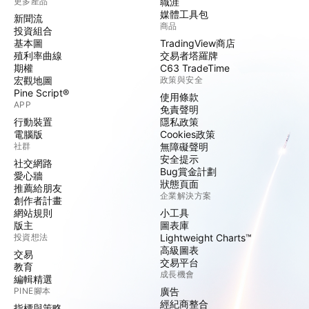
更多產品
職涯
媒體工具包
新聞流
商品
投資組合
基本圖
TradingView商店
殖利率曲線
交易者塔羅牌
期權
C63 TradeTime
宏觀地圖
政策與安全
Pine Script®
使用條款
APP
免責聲明
行動裝置
隱私政策
電腦版
Cookies政策
社群
無障礙聲明
安全提示
社交網路
Bug賞金計劃
愛心牆
狀態頁面
推薦給朋友
企業解決方案
創作者計畫
網站規則
小工具
版主
圖表庫
投資想法
Lightweight Charts™
高級圖表
交易
交易平台
教育
成長機會
編輯精選
PINE腳本
廣告
經紀商整合
指標與策略