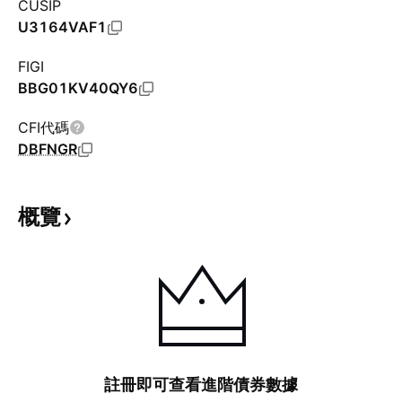
CUSIP
U3164VAF1
FIGI
BBG01KV40QY6
CFI代碼
DBFNGR
概覽
註冊即可查看進階債券數據