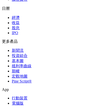
日曆
經濟
收益
股息
IPO
更多產品
新聞流
投資組合
基本圖
殖利率曲線
期權
宏觀地圖
Pine Script®
App
行動裝置
電腦版