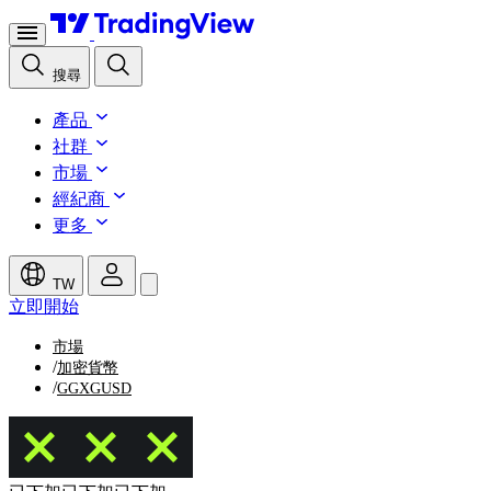
搜尋
產品
社群
市場
經紀商
更多
TW
立即開始
市場
/
加密貨幣
/
GGXGUSD