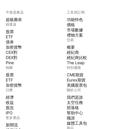
不僅是產品
工具與訂閱
超級圖表
功能特色
篩選器
價格
市場數據
股票
禮物方案
ETF
交易
債券
加密貨幣
概要
CEX對
經紀商
DEX對
經紀商比較
Pine
The Leap
熱圖
特別優惠
股票
CME期貨
ETF
Eurex期貨
加密貨幣
美國股票包
日曆
關於公司
經濟
我們是誰
收益
太空任務
股息
部落格
IPO
幫助中心
更多產品
職涯
媒體工具包
新聞流
商品