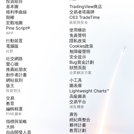
投資組合
基本圖
TradingView商店
殖利率曲線
交易者塔羅牌
期權
C63 TradeTime
宏觀地圖
政策與安全
Pine Script®
使用條款
APP
免責聲明
行動裝置
隱私政策
電腦版
Cookies政策
社群
無障礙聲明
安全提示
社交網路
Bug賞金計劃
愛心牆
狀態頁面
推薦給朋友
企業解決方案
創作者計畫
網站規則
小工具
版主
圖表庫
投資想法
Lightweight Charts™
高級圖表
交易
交易平台
教育
成長機會
編輯精選
PINE腳本
廣告
經紀商整合
指標與策略
夥伴計畫
大師
教育計劃
自由開發人員