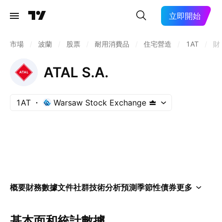
立即開始
市場
/
波蘭
/
股票
/
耐用消費品
/
住宅營造
/
1AT
/
財
ATAL S.A.
1AT
Warsaw Stock Exchange
概要
財務數據
文件
社群
技術分析
預測
季節性
債券
更多
基本面和統計數據