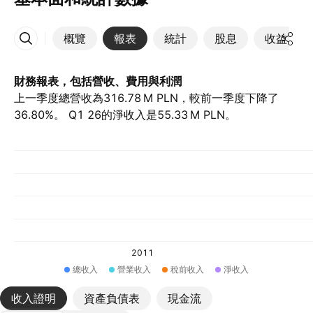
概覽
報表
統計
股息
收益
更多
財務報表，包括營收、費用與利潤
上一季度總營收為‪316.78 M‬ PLN，較前一季度下降了
36.80%。 Q1 26的淨收入是‪55.33 M‬ PLN。
2011
總收入
營業收入
稅前收入
淨收入
收入證明
資產負債表
現金流