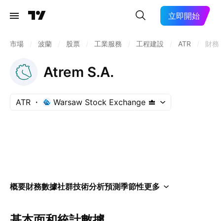
立即開始
市場
/
波蘭
/
股票
/
工業服務
/
工程建設
/
ATR
/
財務
Atrem S.A.
ATR
Warsaw Stock Exchange
概要
財務數據
社群
技術分析
預測
季節性
更多
基本面和統計數據