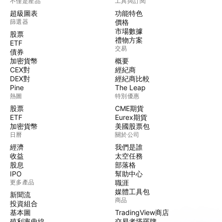
不僅是產品
工具與訂閱
超級圖表
功能特色
篩選器
價格
市場數據
股票
禮物方案
ETF
交易
債券
加密貨幣
概要
CEX對
經紀商
DEX對
經紀商比較
Pine
The Leap
熱圖
特別優惠
股票
CME期貨
ETF
Eurex期貨
加密貨幣
美國股票包
日曆
關於公司
經濟
我們是誰
收益
太空任務
股息
部落格
IPO
幫助中心
更多產品
職涯
媒體工具包
新聞流
商品
投資組合
基本圖
TradingView商店
殖利率曲線
交易者塔羅牌