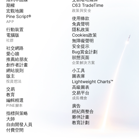
期權
C63 TradeTime
宏觀地圖
政策與安全
Pine Script®
使用條款
APP
免責聲明
行動裝置
隱私政策
電腦版
Cookies政策
社群
無障礙聲明
安全提示
社交網路
Bug賞金計劃
愛心牆
狀態頁面
推薦給朋友
企業解決方案
創作者計畫
網站規則
小工具
版主
圖表庫
投資想法
Lightweight Charts™
高級圖表
交易
交易平台
教育
成長機會
編輯精選
PINE腳本
廣告
經紀商整合
指標與策略
夥伴計畫
大師
教育計劃
自由開發人員
付費空間