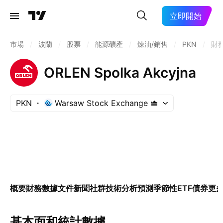
立即開始
市場
/
波蘭
/
股票
/
能源礦產
/
煉油/銷售
/
PKN
/
財
ORLEN Spolka Akcyjna
PKN
Warsaw Stock Exchange
概要
財務數據
文件
新聞
社群
技術分析
預測
季節性
ETF
債券
更
基本面和統計數據