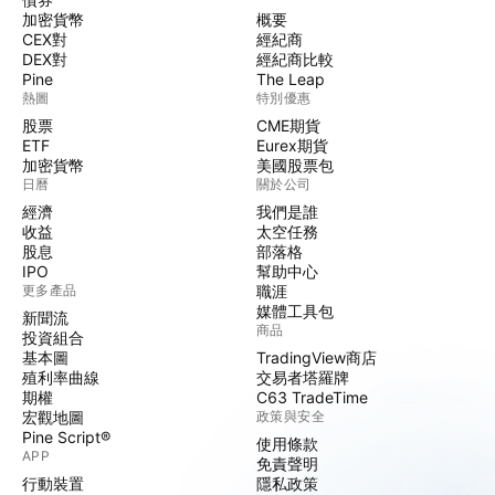
加密貨幣
概要
CEX對
經紀商
DEX對
經紀商比較
Pine
The Leap
熱圖
特別優惠
股票
CME期貨
ETF
Eurex期貨
加密貨幣
美國股票包
日曆
關於公司
經濟
我們是誰
收益
太空任務
股息
部落格
IPO
幫助中心
更多產品
職涯
媒體工具包
新聞流
商品
投資組合
基本圖
TradingView商店
殖利率曲線
交易者塔羅牌
期權
C63 TradeTime
宏觀地圖
政策與安全
Pine Script®
使用條款
APP
免責聲明
行動裝置
隱私政策