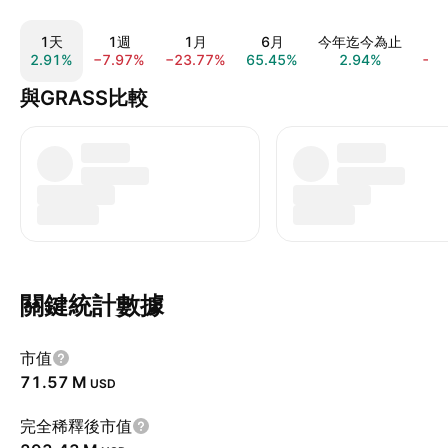
1天
1週
1月
6月
今年迄今為止
2.91%
−7.97%
−23.77%
65.45%
2.94%
−6
與GRASS比較
關鍵統計數據
市值
‪71.57 M‬
USD
完全稀釋後市值