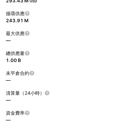
‪293.43 M‬
USD
循環供應
‪243.91 M‬
最大供應
—
總供應量
‪1.00 B‬
未平倉合約
—
清算量（24小時）
—
資金費率
—