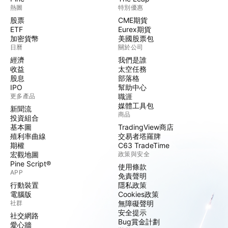
熱圖
特別優惠
股票
CME期貨
ETF
Eurex期貨
加密貨幣
美國股票包
日曆
關於公司
經濟
我們是誰
收益
太空任務
股息
部落格
IPO
幫助中心
更多產品
職涯
媒體工具包
新聞流
商品
投資組合
基本圖
TradingView商店
殖利率曲線
交易者塔羅牌
期權
C63 TradeTime
宏觀地圖
政策與安全
Pine Script®
使用條款
APP
免責聲明
行動裝置
隱私政策
電腦版
Cookies政策
社群
無障礙聲明
安全提示
社交網路
Bug賞金計劃
愛心牆