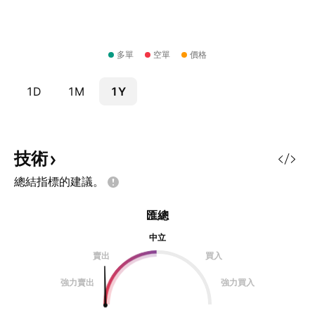
多單
空單
價格
1D
1M
1Y
技術
總結指標的建議。
匯總
中立
賣出
買入
強力賣出
強力買入