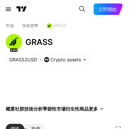
立即開始
GRASS
市場
/
加密貨幣
/
GRASS
#309
GRASS2USD
Crypto assets
概要
社群
技術分析
季節性
市場
衍生性商品
更多
價格
更多
市值