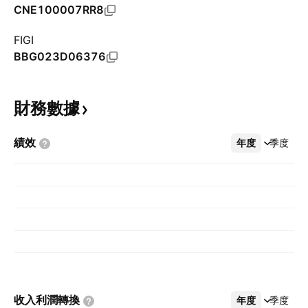
CNE100007RR8
FIGI
BBG023D06376
財務數據
績效
年度
更多
季度
收入利潤轉換
年度
更多
季度