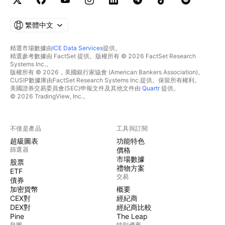
繁體中文
精選市場數據由
ICE Data Services
提供。
精選參考數據由 FactSet 提供。版權所有 © 2026 FactSet Research
Systems Inc.。
版權所有 © 2026，美國銀行家協會 (American Bankers Association)。
CUSIP數據庫由FactSet Research Systems Inc.提供。保留所有權利。
美國證券交易委員會(SEC)申報文件及其他文件由
Quartr
提供。
© 2026 TradingView, Inc.。
不僅是產品
工具與訂閱
超級圖表
功能特色
篩選器
價格
市場數據
股票
禮物方案
ETF
交易
債券
加密貨幣
概要
CEX對
經紀商
DEX對
經紀商比較
Pine
The Leap
熱圖
特別優惠