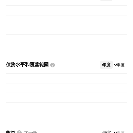
債務水平和覆蓋範圍
年度
更多
季度
收益
年度
更多
季度
下一個
:
—