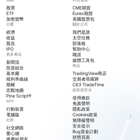
股票
CME期貨
ETF
Eurex期貨
加密貨幣
美國股票包
日曆
關於公司
經濟
我們是誰
收益
太空任務
股息
部落格
IPO
幫助中心
更多產品
職涯
媒體工具包
新聞流
商品
投資組合
基本圖
TradingView商店
殖利率曲線
交易者塔羅牌
期權
C63 TradeTime
宏觀地圖
政策與安全
Pine Script®
使用條款
APP
免責聲明
行動裝置
隱私政策
電腦版
Cookies政策
社群
無障礙聲明
安全提示
社交網路
Bug賞金計劃
愛心牆
狀態頁面
推薦給朋友