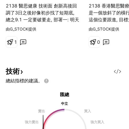
2138 醫思健康 技術面 創新高後回
2138 香港醫思醫
調了3日之後好像初步找了短期底,
是一個放斜了的橫行區
總之9.1 一定要破要走, 部署一: 明天
這個位要跟進, 目標
開市平開或陽燭都可以跟進, 如果穿
入位3-5%止OR 6.6
由G_STOCK提供
由G_STOCK提供
9.1 要走, 部署二: 下次再有機會是
8.5-8.4附近要試的 要MARK 實就個
1
0
位, 那到時如果買就用買入價5% 止
蝕. 基本面 雖然每股盈利都減少了比
去年, 但是都出了通告說今年好像有
點增長和改變的, 雖然今次入好大機
技術
會都是短炒下不用知道太多, 但是都
總結指標的建議。
是有一點概念的 預期截至今年3月底
止年度之整體銷售額將不少於22億
匯總
元，按年升10%，當中上半年跌
11%，而下半年升35%。集團指，
中立
對其業務表現持樂觀態度，預期將受
賣出
買入
益於對新型冠狀病毒測
強力賣出
強力買入