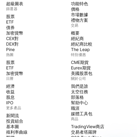
超級圖表
功能特色
篩選器
價格
市場數據
股票
禮物方案
ETF
交易
債券
加密貨幣
概要
CEX對
經紀商
DEX對
經紀商比較
Pine
The Leap
熱圖
特別優惠
股票
CME期貨
ETF
Eurex期貨
加密貨幣
美國股票包
日曆
關於公司
經濟
我們是誰
收益
太空任務
股息
部落格
IPO
幫助中心
更多產品
職涯
媒體工具包
新聞流
商品
投資組合
基本圖
TradingView商店
殖利率曲線
交易者塔羅牌