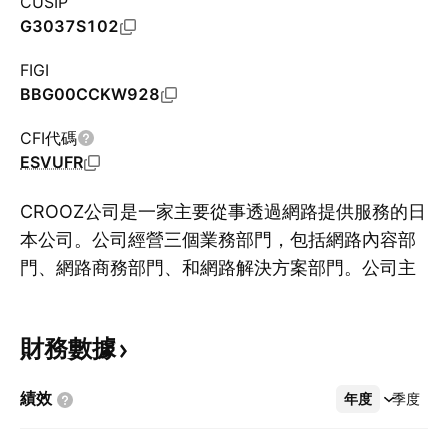
CUSIP
G3037S102
FIGI
BBG00CCKW928
CFI代碼
ESVUFR
CROOZ公司是一家主要從事透過網路提供服務的日
本公司。公司經營三個業務部門，包括網路內容部
門、網路商務部門、和網路解決方案部門。公司主
顯
要涉及提供社交遊戲，以及為女性提供的部落格網
站和網路郵購網站。公司透過名為Mobage的社交
財務數據
遊戲，向用戶收取使用費。公司還涉及向通訊營運
商提供收費內容以及授權內容。
績效
年度
更多
季度