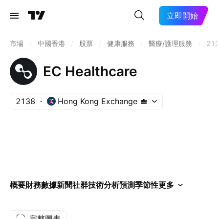
立即開始
市場
/
中國香港
/
股票
/
健康服務
/
醫療/護理服務
/
21
EC Healthcare
2138
Hong Kong Exchange
概要
財務數據
新聞
社群
技術分析
預測
季節性
更多
完整圖表