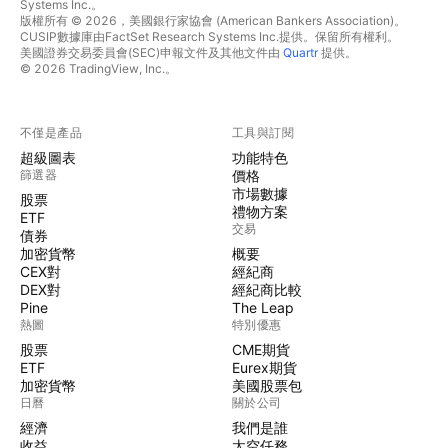
Systems Inc.。
版權所有 © 2026，美國銀行家協會 (American Bankers Association)。
CUSIP數據庫由FactSet Research Systems Inc.提供。保留所有權利。
美國證券交易委員會(SEC)申報文件及其他文件由
Quartr
提供。
© 2026 TradingView, Inc.。
不僅是產品
工具與訂閱
超級圖表
功能特色
篩選器
價格
市場數據
股票
禮物方案
ETF
交易
債券
加密貨幣
概要
CEX對
經紀商
DEX對
經紀商比較
Pine
The Leap
熱圖
特別優惠
股票
CME期貨
ETF
Eurex期貨
加密貨幣
美國股票包
日曆
關於公司
經濟
我們是誰
收益
太空任務