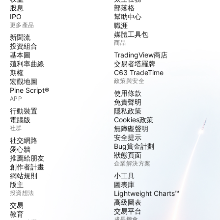
股息
部落格
IPO
幫助中心
更多產品
職涯
媒體工具包
新聞流
商品
投資組合
基本圖
TradingView商店
殖利率曲線
交易者塔羅牌
期權
C63 TradeTime
宏觀地圖
政策與安全
Pine Script®
使用條款
APP
免責聲明
行動裝置
隱私政策
電腦版
Cookies政策
社群
無障礙聲明
安全提示
社交網路
Bug賞金計劃
愛心牆
狀態頁面
推薦給朋友
企業解決方案
創作者計畫
網站規則
小工具
版主
圖表庫
投資想法
Lightweight Charts™
高級圖表
交易
交易平台
教育
成長機會