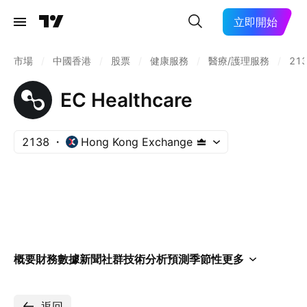
立即開始
市場
/
中國香港
/
股票
/
健康服務
/
醫療/護理服務
/
21
EC Healthcare
2138
Hong Kong Exchange
概要
財務數據
新聞
社群
技術分析
預測
季節性
更多
返回