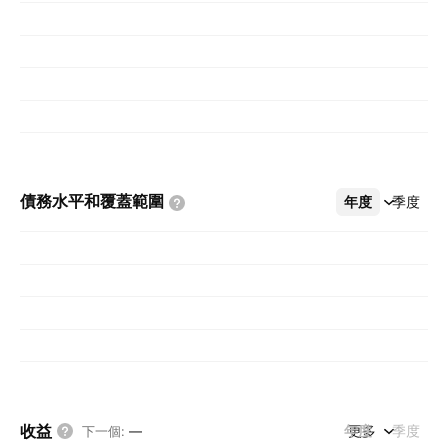
債務水平和覆蓋範圍
年度
更多
季度
收益
年度
更多
季度
下一個
:
—