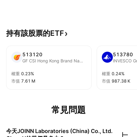
持有該股票的ETF
513120
513780
GF CSI Hong Kong Brand Name Drug Exchange Traded Fund Units
權重
0.23%
權重
0.24%
市值
‪7.61 M‬
市值
‪987.38 K‬
常見問題
今天
JOINN Laboratories (China) Co., Ltd.