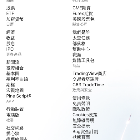
股票
CME期貨
ETF
Eurex期貨
加密貨幣
美國股票包
日曆
關於公司
經濟
我們是誰
收益
太空任務
股息
部落格
IPO
幫助中心
更多產品
職涯
媒體工具包
新聞流
商品
投資組合
基本圖
TradingView商店
殖利率曲線
交易者塔羅牌
期權
C63 TradeTime
宏觀地圖
政策與安全
Pine Script®
使用條款
APP
免責聲明
行動裝置
隱私政策
電腦版
Cookies政策
社群
無障礙聲明
安全提示
社交網路
Bug賞金計劃
愛心牆
狀態頁面
推薦給朋友