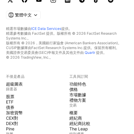
繁體中文
精選市場數據由
ICE Data Services
提供。
精選參考數據由 FactSet 提供。版權所有 © 2026 FactSet Research
Systems Inc.。
版權所有 © 2026，美國銀行家協會 (American Bankers Association)。
CUSIP數據庫由FactSet Research Systems Inc.提供。保留所有權利。
美國證券交易委員會(SEC)申報文件及其他文件由
Quartr
提供。
© 2026 TradingView, Inc.。
不僅是產品
工具與訂閱
超級圖表
功能特色
篩選器
價格
市場數據
股票
禮物方案
ETF
交易
債券
加密貨幣
概要
CEX對
經紀商
DEX對
經紀商比較
Pine
The Leap
熱圖
特別優惠