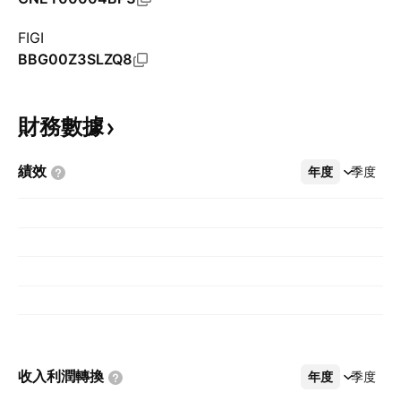
FIGI
BBG00Z3SLZQ8
財務數據
績效
年度
更多
季度
收入利潤轉換
年度
更多
季度