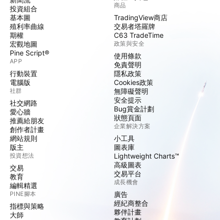
商品
投資組合
基本圖
TradingView商店
殖利率曲線
交易者塔羅牌
期權
C63 TradeTime
宏觀地圖
政策與安全
Pine Script®
使用條款
APP
免責聲明
行動裝置
隱私政策
電腦版
Cookies政策
社群
無障礙聲明
安全提示
社交網路
Bug賞金計劃
愛心牆
狀態頁面
推薦給朋友
企業解決方案
創作者計畫
網站規則
小工具
版主
圖表庫
投資想法
Lightweight Charts™
高級圖表
交易
交易平台
教育
成長機會
編輯精選
PINE腳本
廣告
經紀商整合
指標與策略
夥伴計畫
大師