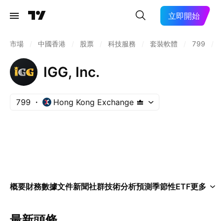
立即開始
市場
/
中國香港
/
股票
/
科技服務
/
套裝軟體
/
799
/
IGG, Inc.
799
Hong Kong Exchange
概要
財務數據
文件
新聞
社群
技術分析
預測
季節性
ETF
更多
最新頭條