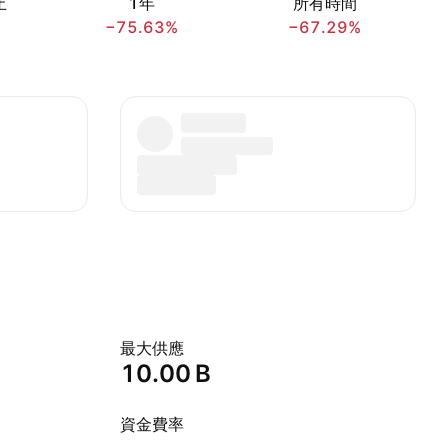
止
1年
所有時間
−75.63%
−67.29%
最大供應
‪10.00 B‬
資金費率