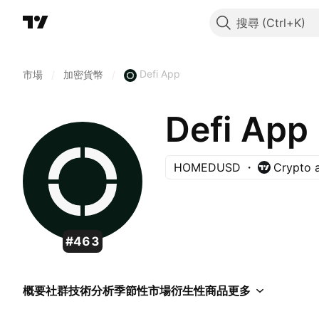
搜尋
Defi App
市場
/
加密貨幣
/
Defi App
HOMEDUSD
Crypto 
#463
概要
社群
技術分析
季節性
市場
衍生性商品
更多