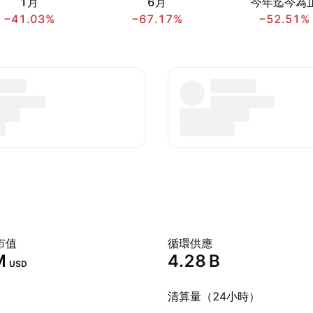
1月
6月
今年迄今為
−41.03%
−67.17%
−52.51%
市值
循環供應
‬
‪4.28 B‬
USD
清算量（24小時）