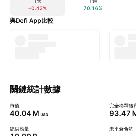
1天
1週
−0.42%
70.16%
與Defi App比較
關鍵統計數據
市值
完全稀釋後
‪40.04 M‬
‪93.47 M
USD
總供應量
未平倉合約