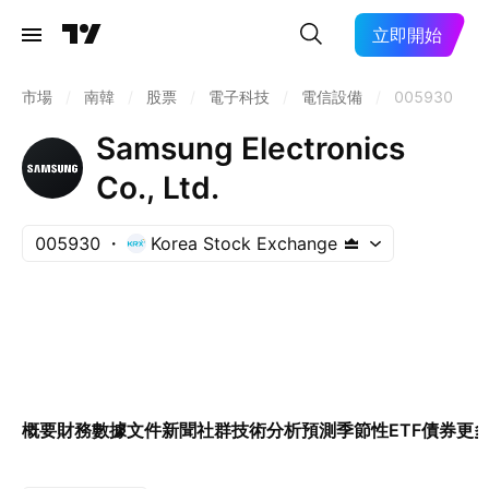
立即開始
市場
/
南韓
/
股票
/
電子科技
/
電信設備
/
005930
Samsung Electronics
Co., Ltd.
005930
Korea Stock Exchange
概要
財務數據
文件
新聞
社群
技術分析
預測
季節性
ETF
債券
更