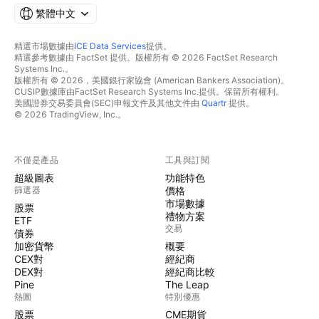
繁體中文
精選市場數據由
ICE Data Services
提供。
精選參考數據由 FactSet 提供。版權所有 © 2026 FactSet Research
Systems Inc.。
版權所有 © 2026，美國銀行家協會 (American Bankers Association)。
CUSIP數據庫由FactSet Research Systems Inc.提供。保留所有權利。
美國證券交易委員會(SEC)申報文件及其他文件由
Quartr
提供。
© 2026 TradingView, Inc.。
不僅是產品
工具與訂閱
超級圖表
功能特色
篩選器
價格
市場數據
股票
禮物方案
ETF
交易
債券
加密貨幣
概要
CEX對
經紀商
DEX對
經紀商比較
Pine
The Leap
熱圖
特別優惠
股票
CME期貨