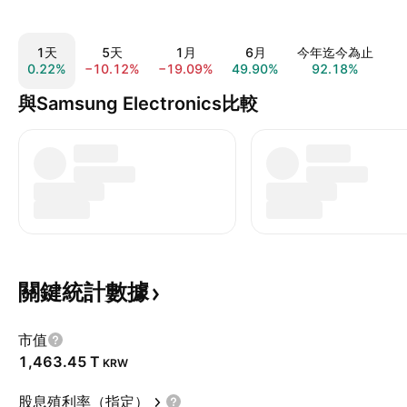
1天
5天
1月
6月
今年迄今為止
0.22%
−10.12%
−19.09%
49.90%
92.18%
2
與Samsung Electronics比較
關鍵統計數據
市值
‪1,463.45 T‬
KRW
股息殖利率（指定）