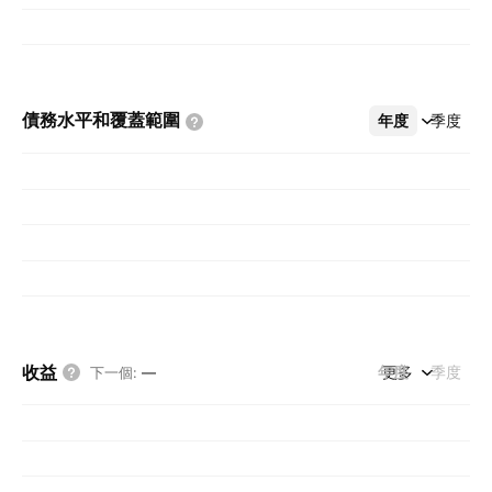
債務水平和覆蓋範圍
年度
更多
季度
收益
年度
更多
季度
下一個
:
—