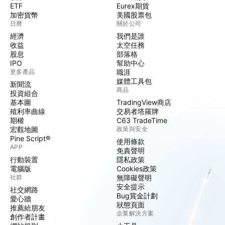
ETF
Eurex期貨
加密貨幣
美國股票包
日曆
關於公司
經濟
我們是誰
收益
太空任務
股息
部落格
IPO
幫助中心
更多產品
職涯
媒體工具包
新聞流
商品
投資組合
基本圖
TradingView商店
殖利率曲線
交易者塔羅牌
期權
C63 TradeTime
宏觀地圖
政策與安全
Pine Script®
使用條款
APP
免責聲明
行動裝置
隱私政策
電腦版
Cookies政策
社群
無障礙聲明
安全提示
社交網路
Bug賞金計劃
愛心牆
狀態頁面
推薦給朋友
企業解決方案
創作者計畫