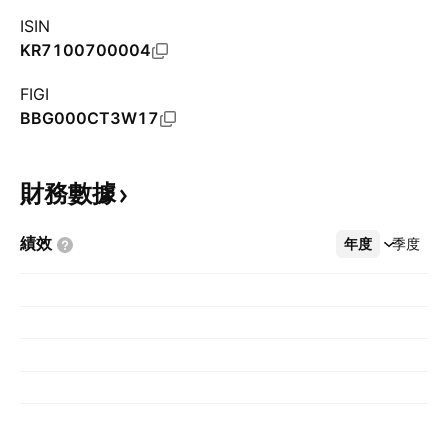
ISIN
KR7100700004
FIGI
BBG000CT3W17
財務數據
績效
年度
更多
季度