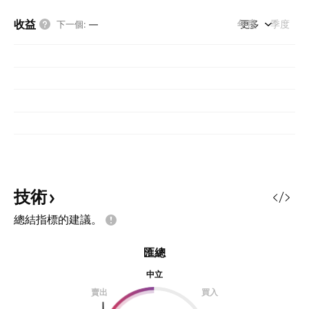
收益
年度
更多
季度
下一個
:
—
技術
總結指標的建議。
匯總
中立
賣出
買入