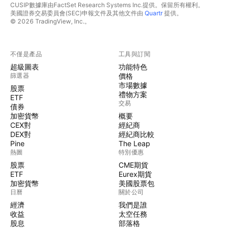
CUSIP數據庫由FactSet Research Systems Inc.提供。保留所有權利。
美國證券交易委員會(SEC)申報文件及其他文件由
Quartr
提供。
© 2026 TradingView, Inc.。
不僅是產品
工具與訂閱
超級圖表
功能特色
篩選器
價格
市場數據
股票
禮物方案
ETF
交易
債券
加密貨幣
概要
CEX對
經紀商
DEX對
經紀商比較
Pine
The Leap
熱圖
特別優惠
股票
CME期貨
ETF
Eurex期貨
加密貨幣
美國股票包
日曆
關於公司
經濟
我們是誰
收益
太空任務
股息
部落格