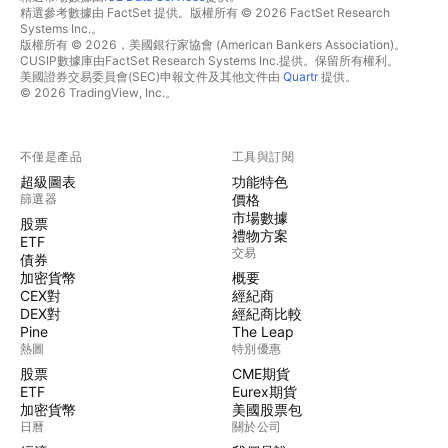
精選參考數據由 FactSet 提供。版權所有 © 2026 FactSet Research
Systems Inc.。
版權所有 © 2026，美國銀行家協會 (American Bankers Association)。
CUSIP數據庫由FactSet Research Systems Inc.提供。保留所有權利。
美國證券交易委員會(SEC)申報文件及其他文件由
Quartr
提供。
© 2026 TradingView, Inc.。
不僅是產品
工具與訂閱
超級圖表
功能特色
篩選器
價格
市場數據
股票
禮物方案
ETF
交易
債券
加密貨幣
概要
CEX對
經紀商
DEX對
經紀商比較
Pine
The Leap
熱圖
特別優惠
股票
CME期貨
ETF
Eurex期貨
加密貨幣
美國股票包
日曆
關於公司