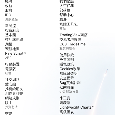
經濟
我們是誰
收益
太空任務
股息
部落格
IPO
幫助中心
更多產品
職涯
媒體工具包
新聞流
商品
投資組合
基本圖
TradingView商店
殖利率曲線
交易者塔羅牌
期權
C63 TradeTime
宏觀地圖
政策與安全
Pine Script®
使用條款
APP
免責聲明
行動裝置
隱私政策
電腦版
Cookies政策
社群
無障礙聲明
安全提示
社交網路
Bug賞金計劃
愛心牆
狀態頁面
推薦給朋友
企業解決方案
創作者計畫
網站規則
小工具
版主
圖表庫
投資想法
Lightweight Charts™
高級圖表
交易