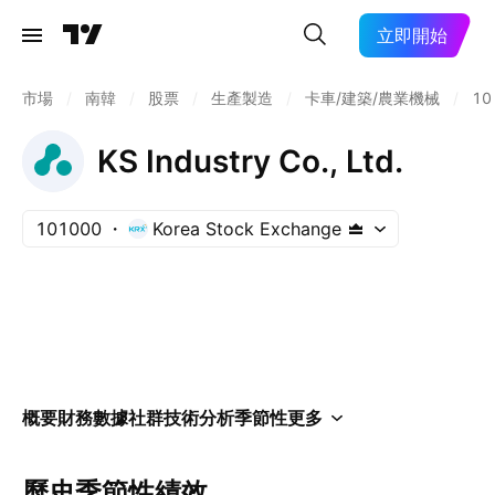
立即開始
市場
/
南韓
/
股票
/
生產製造
/
卡車/建築/農業機械
/
10
KS Industry Co., Ltd.
101000
Korea Stock Exchange
概要
財務數據
社群
技術分析
季節性
更多
歷史季節性績效