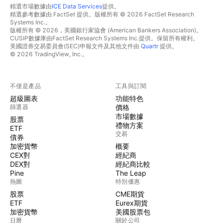
精選市場數據由
ICE Data Services
提供。
精選參考數據由 FactSet 提供。版權所有 © 2026 FactSet Research
Systems Inc.。
版權所有 © 2026，美國銀行家協會 (American Bankers Association)。
CUSIP數據庫由FactSet Research Systems Inc.提供。保留所有權利。
美國證券交易委員會(SEC)申報文件及其他文件由
Quartr
提供。
© 2026 TradingView, Inc.。
不僅是產品
工具與訂閱
超級圖表
功能特色
篩選器
價格
市場數據
股票
禮物方案
ETF
交易
債券
加密貨幣
概要
CEX對
經紀商
DEX對
經紀商比較
Pine
The Leap
熱圖
特別優惠
股票
CME期貨
ETF
Eurex期貨
加密貨幣
美國股票包
日曆
關於公司