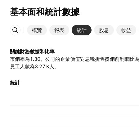
基本面和統計數據
概覽
報表
統計
股息
收益
更多
關鍵財務數據和比率
市銷率為1.30。公司的企業價值對息稅折舊攤銷前利潤比為8
員工人數為‪3.27 K‬人。
統計