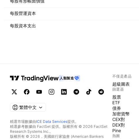
每股有形帳面價值
每股營運資本
每股資本支出
不僅是產品
人類製造
超級圖表
篩選器
股票
ETF
繁體中文
債券
加密貨幣
CEX對
精選市場數據由
ICE Data Services
提供。
DEX對
精選參考數據由 FactSet 提供。版權所有 © 2026 FactSet
Pine
Research Systems Inc.。
熱圖
版權所有 © 2026，美國銀行家協會 (American Bankers