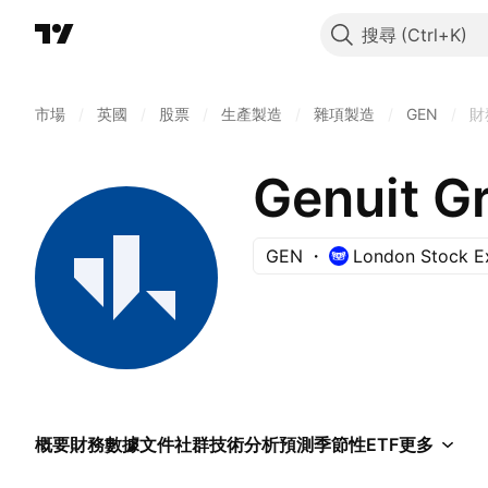
搜尋
市場
/
英國
/
股票
/
生產製造
/
雜項製造
/
GEN
/
財
Genuit G
GEN
London Stock E
概要
財務數據
文件
社群
技術分析
預測
季節性
ETF
更多