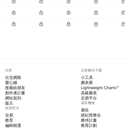
社群
企業解決方案
社交網路
小工具
愛心牆
圖表庫
推薦給朋友
Lightweight Charts™
創作者計畫
高級圖表
網站規則
交易平台
版主
成長機會
投資想法
廣告
交易
經紀商整合
教育
夥伴計畫
編輯精選
教育計劃