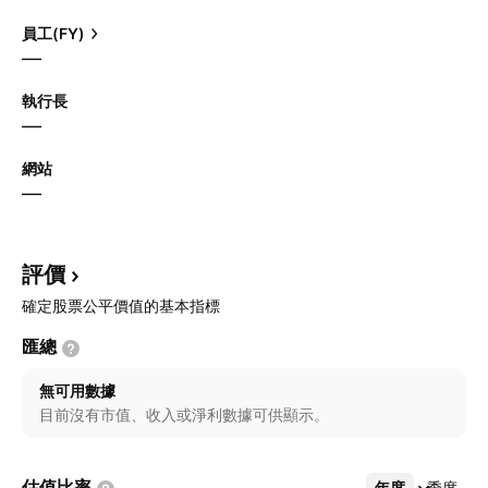
員工(FY)
—
執行長
—
網站
—
評價
確定股票公平價值的基本指標
匯總
無可用數據
目前沒有市值、收入或淨利數據可供顯示。
估值比率
年度
更多
季度