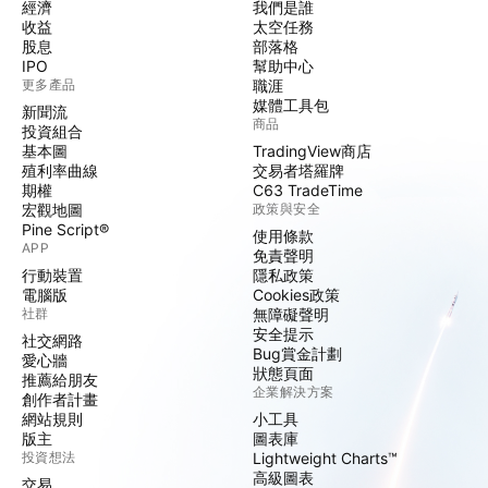
經濟
我們是誰
收益
太空任務
股息
部落格
IPO
幫助中心
更多產品
職涯
媒體工具包
新聞流
商品
投資組合
基本圖
TradingView商店
殖利率曲線
交易者塔羅牌
期權
C63 TradeTime
宏觀地圖
政策與安全
Pine Script®
使用條款
APP
免責聲明
行動裝置
隱私政策
電腦版
Cookies政策
社群
無障礙聲明
安全提示
社交網路
Bug賞金計劃
愛心牆
狀態頁面
推薦給朋友
企業解決方案
創作者計畫
網站規則
小工具
版主
圖表庫
投資想法
Lightweight Charts™
高級圖表
交易