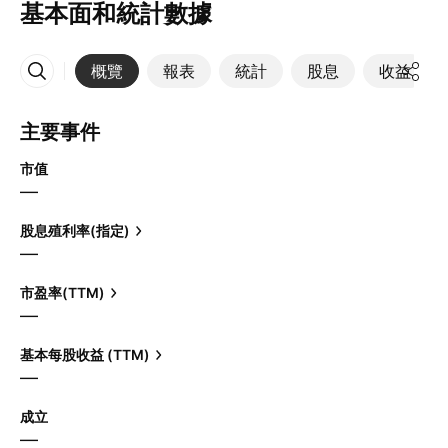
基本面和統計數據
概覽
報表
統計
股息
收益
更多
主要事件
市值
—
股息殖利率(指定)
—
市盈率(TTM)
—
基本每股收益 (TTM)
—
成立
—