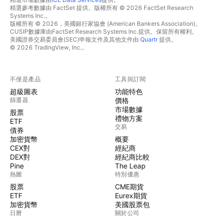
精選參考數據由 FactSet 提供。版權所有 © 2026 FactSet Research
Systems Inc.。
版權所有 © 2026，美國銀行家協會 (American Bankers Association)。
CUSIP數據庫由FactSet Research Systems Inc.提供。保留所有權利。
美國證券交易委員會(SEC)申報文件及其他文件由
Quartr
提供。
© 2026 TradingView, Inc.。
不僅是產品
工具與訂閱
超級圖表
功能特色
篩選器
價格
市場數據
股票
禮物方案
ETF
交易
債券
加密貨幣
概要
CEX對
經紀商
DEX對
經紀商比較
Pine
The Leap
熱圖
特別優惠
股票
CME期貨
ETF
Eurex期貨
加密貨幣
美國股票包
日曆
關於公司