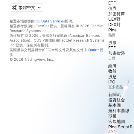
ETF
繁體中文
債券
加密貨幣
CEX對
精選市場數據由
ICE Data Services
提供。
DEX對
精選參考數據由 FactSet 提供。版權所有 © 2026 FactSet
Pine
Research Systems Inc.。
熱圖
版權所有 © 2026，美國銀行家協會 (American Bankers
Association)。CUSIP數據庫由FactSet Research Systems
股票
Inc.提供。保留所有權利。
ETF
美國證券交易委員會(SEC)申報文件及其他文件由
Quartr
提
加密貨幣
供。
日曆
© 2026 TradingView, Inc.。
經濟
收益
股息
IPO
更多產品
新聞流
投資組合
基本圖
殖利率曲線
期權
宏觀地圖
Pine Script®
APP