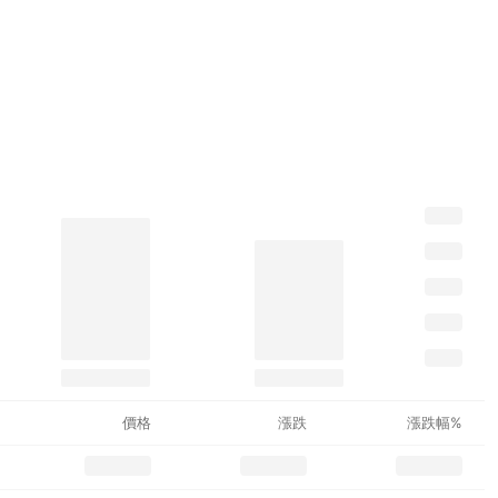
價格
漲跌
漲跌幅%