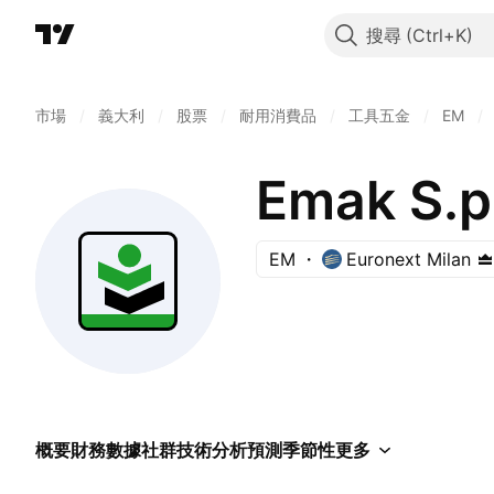
搜尋
市場
/
義大利
/
股票
/
耐用消費品
/
工具五金
/
EM
/
Emak S.p
EM
Euronext Milan
概要
財務數據
社群
技術分析
預測
季節性
更多