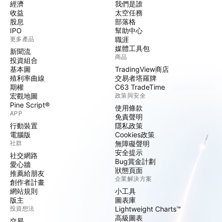
經濟
我們是誰
收益
太空任務
股息
部落格
IPO
幫助中心
更多產品
職涯
媒體工具包
新聞流
商品
投資組合
基本圖
TradingView商店
殖利率曲線
交易者塔羅牌
期權
C63 TradeTime
宏觀地圖
政策與安全
Pine Script®
使用條款
APP
免責聲明
行動裝置
隱私政策
電腦版
Cookies政策
社群
無障礙聲明
安全提示
社交網路
Bug賞金計劃
愛心牆
狀態頁面
推薦給朋友
企業解決方案
創作者計畫
網站規則
小工具
版主
圖表庫
投資想法
Lightweight Charts™
高級圖表
交易