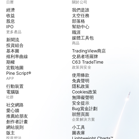
日曆
關於公司
經濟
我們是誰
收益
太空任務
股息
部落格
IPO
幫助中心
更多產品
職涯
媒體工具包
新聞流
商品
投資組合
基本圖
TradingView商店
殖利率曲線
交易者塔羅牌
期權
C63 TradeTime
宏觀地圖
政策與安全
Pine Script®
使用條款
APP
免責聲明
行動裝置
隱私政策
電腦版
Cookies政策
社群
無障礙聲明
安全提示
社交網路
Bug賞金計劃
愛心牆
狀態頁面
推薦給朋友
企業解決方案
創作者計畫
網站規則
小工具
版主
圖表庫
投資想法
Lightweight Charts™