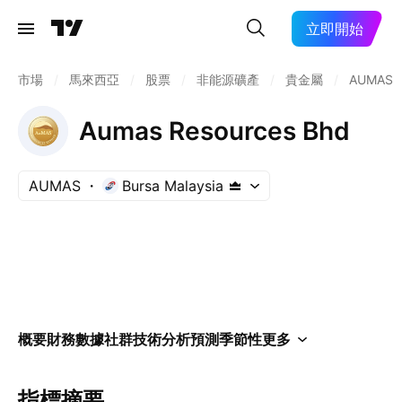
立即開始
市場
/
馬來西亞
/
股票
/
非能源礦產
/
貴金屬
/
AUMAS
Aumas Resources Bhd
AUMAS
Bursa Malaysia
概要
財務數據
社群
技術分析
預測
季節性
更多
指標摘要