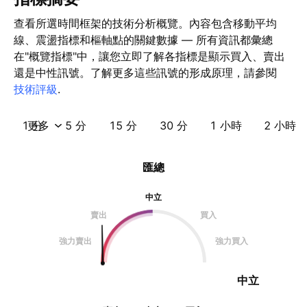
查看所選時間框架的技術分析概覽。內容包含移動平均
線、震盪指標和樞軸點的關鍵數據 — 所有資訊都彙總
在"概覽指標"中，讓您立即了解各指標是顯示買入、賣出
還是中性訊號。了解更多這些訊號的形成原理，請參閱
技術評級
.
1 分
更多
5 分
15 分
30 分
1 小時
2 小時
匯總
中立
賣出
買入
強力賣出
強力買入
中立