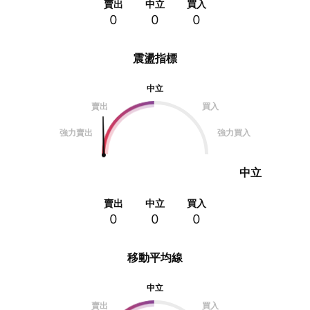
賣出
中立
買入
0
0
0
震盪指標
中立
賣出
買入
強力賣出
強力買入
中立
賣出
中立
買入
0
0
0
移動平均線
中立
賣出
買入