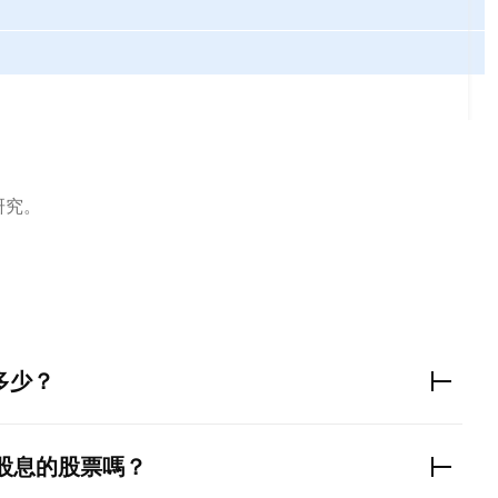
研究。
多少？
股息的股票嗎？