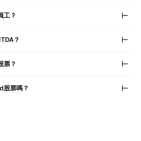
員工？
ITDA？
股票？
d
股票嗎？