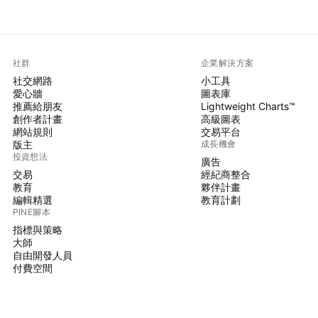
社群
企業解決方案
社交網路
小工具
愛心牆
圖表庫
推薦給朋友
Lightweight Charts™
創作者計畫
高級圖表
網站規則
交易平台
版主
成長機會
投資想法
廣告
交易
經紀商整合
教育
夥伴計畫
編輯精選
教育計劃
PINE腳本
指標與策略
大師
自由開發人員
付費空間