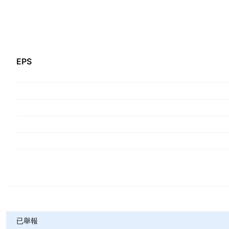
EPS
指標
已舉報