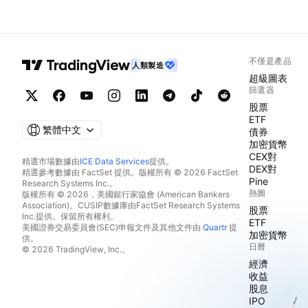
不僅是產品
人類製造
超級圖表
篩選器
股票
ETF
繁體中文
債券
加密貨幣
CEX對
精選市場數據由
ICE Data Services
提供。
DEX對
精選參考數據由 FactSet 提供。版權所有 © 2026 FactSet
Pine
Research Systems Inc.。
熱圖
版權所有 © 2026，美國銀行家協會 (American Bankers
Association)。CUSIP數據庫由FactSet Research Systems
股票
Inc.提供。保留所有權利。
ETF
美國證券交易委員會(SEC)申報文件及其他文件由
Quartr
提
加密貨幣
供。
日曆
© 2026 TradingView, Inc.。
經濟
收益
股息
IPO