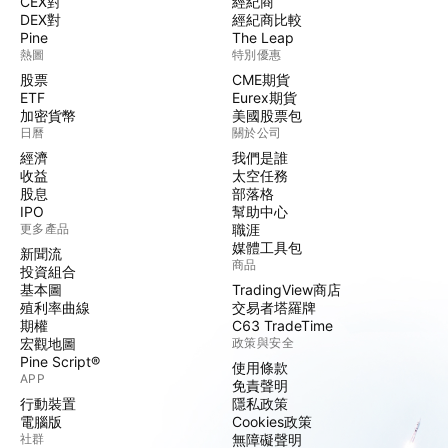
CEX對
經紀商
DEX對
經紀商比較
Pine
The Leap
熱圖
特別優惠
股票
CME期貨
ETF
Eurex期貨
加密貨幣
美國股票包
日曆
關於公司
經濟
我們是誰
收益
太空任務
股息
部落格
IPO
幫助中心
更多產品
職涯
媒體工具包
新聞流
商品
投資組合
基本圖
TradingView商店
殖利率曲線
交易者塔羅牌
期權
C63 TradeTime
宏觀地圖
政策與安全
Pine Script®
使用條款
APP
免責聲明
行動裝置
隱私政策
電腦版
Cookies政策
社群
無障礙聲明