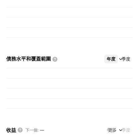
債務水平和覆蓋範圍
年度
更多
季度
收益
年度
更多
季度
下一個
:
—