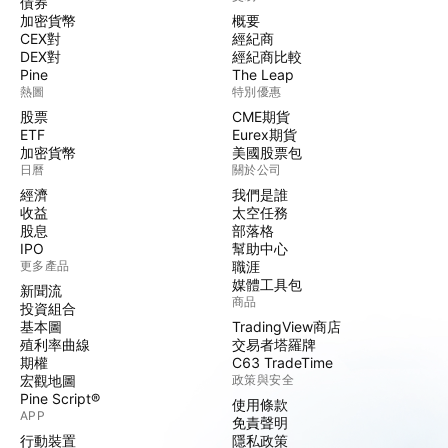
債券
加密貨幣
概要
CEX對
經紀商
DEX對
經紀商比較
Pine
The Leap
熱圖
特別優惠
股票
CME期貨
ETF
Eurex期貨
加密貨幣
美國股票包
日曆
關於公司
經濟
我們是誰
收益
太空任務
股息
部落格
IPO
幫助中心
更多產品
職涯
媒體工具包
新聞流
商品
投資組合
基本圖
TradingView商店
殖利率曲線
交易者塔羅牌
期權
C63 TradeTime
宏觀地圖
政策與安全
Pine Script®
使用條款
APP
免責聲明
行動裝置
隱私政策