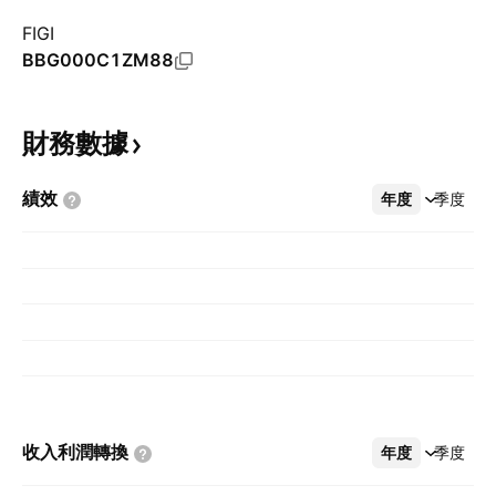
FIGI
BBG000C1ZM88
財務數據
績效
年度
更多
季度
收入利潤轉換
年度
更多
季度