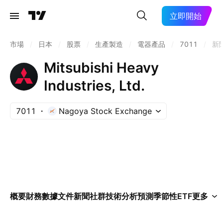
立即開始
市場
/
日本
/
股票
/
生產製造
/
電器產品
/
7011
/
新
Mitsubishi Heavy
Industries, Ltd.
7011
Nagoya Stock Exchange
概要
財務數據
文件
新聞
社群
技術分析
預測
季節性
ETF
更多