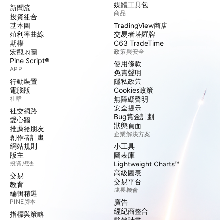
媒體工具包
新聞流
商品
投資組合
基本圖
TradingView商店
殖利率曲線
交易者塔羅牌
期權
C63 TradeTime
宏觀地圖
政策與安全
Pine Script®
使用條款
APP
免責聲明
行動裝置
隱私政策
電腦版
Cookies政策
社群
無障礙聲明
安全提示
社交網路
Bug賞金計劃
愛心牆
狀態頁面
推薦給朋友
企業解決方案
創作者計畫
網站規則
小工具
版主
圖表庫
投資想法
Lightweight Charts™
高級圖表
交易
交易平台
教育
成長機會
編輯精選
PINE腳本
廣告
經紀商整合
指標與策略
夥伴計畫