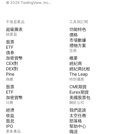
© 2026 TradingView, Inc.。
不僅是產品
工具與訂閱
超級圖表
功能特色
篩選器
價格
市場數據
股票
禮物方案
ETF
交易
債券
加密貨幣
概要
CEX對
經紀商
DEX對
經紀商比較
Pine
The Leap
熱圖
特別優惠
股票
CME期貨
ETF
Eurex期貨
加密貨幣
美國股票包
日曆
關於公司
經濟
我們是誰
收益
太空任務
股息
部落格
IPO
幫助中心
更多產品
職涯