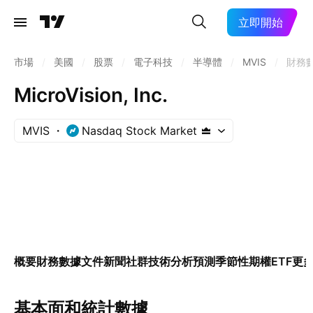
立即開始
市場
/
美國
/
股票
/
電子科技
/
半導體
/
MVIS
/
財務
MicroVision, Inc.
MVIS
Nasdaq Stock Market
概要
財務數據
文件
新聞
社群
技術分析
預測
季節性
期權
ETF
更
基本面和統計數據