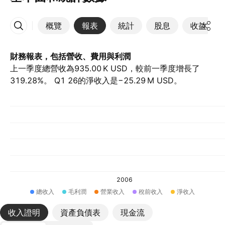
概覽
報表
統計
股息
收益
更多
財務報表，包括營收、費用與利潤
上一季度總營收為‪935.00 K‬ USD，較前一季度增長了
319.28%。 Q1 26的淨收入是‪−25.29 M‬ USD。
2006
總收入
毛利潤
營業收入
稅前收入
淨收入
收入證明
資產負債表
現金流