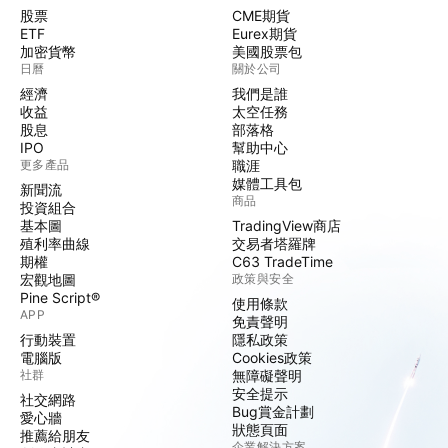
股票
CME期貨
ETF
Eurex期貨
加密貨幣
美國股票包
日曆
關於公司
經濟
我們是誰
收益
太空任務
股息
部落格
IPO
幫助中心
更多產品
職涯
媒體工具包
新聞流
商品
投資組合
基本圖
TradingView商店
殖利率曲線
交易者塔羅牌
期權
C63 TradeTime
宏觀地圖
政策與安全
Pine Script®
使用條款
APP
免責聲明
行動裝置
隱私政策
電腦版
Cookies政策
社群
無障礙聲明
安全提示
社交網路
Bug賞金計劃
愛心牆
狀態頁面
推薦給朋友
企業解決方案