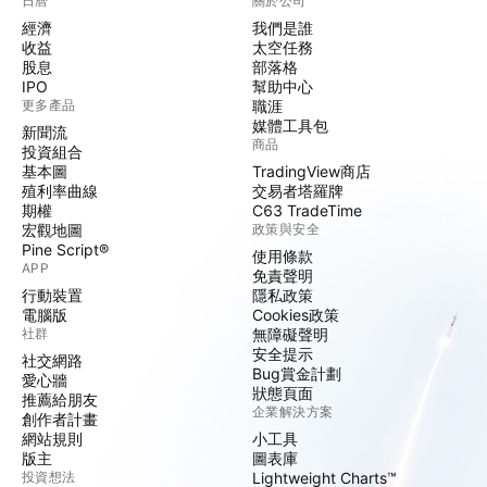
日曆
關於公司
經濟
我們是誰
收益
太空任務
股息
部落格
IPO
幫助中心
更多產品
職涯
媒體工具包
新聞流
商品
投資組合
基本圖
TradingView商店
殖利率曲線
交易者塔羅牌
期權
C63 TradeTime
宏觀地圖
政策與安全
Pine Script®
使用條款
APP
免責聲明
行動裝置
隱私政策
電腦版
Cookies政策
社群
無障礙聲明
安全提示
社交網路
Bug賞金計劃
愛心牆
狀態頁面
推薦給朋友
企業解決方案
創作者計畫
網站規則
小工具
版主
圖表庫
投資想法
Lightweight Charts™