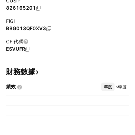
CUSIP
826165201
FIGI
BBG013QF0XV3
CFI代碼
ESVUFR
財務數據
績效
年度
更多
季度