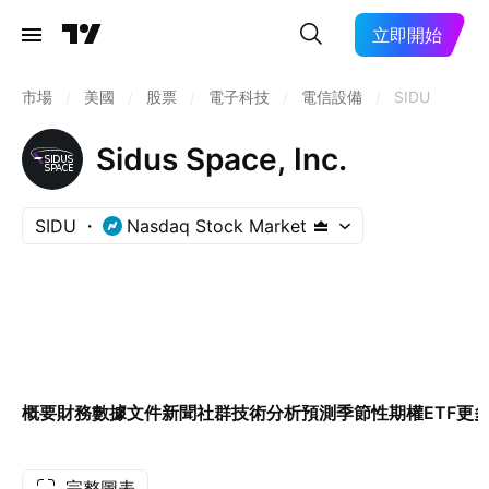
立即開始
市場
/
美國
/
股票
/
電子科技
/
電信設備
/
SIDU
Sidus Space, Inc.
SIDU
Nasdaq Stock Market
概要
財務數據
文件
新聞
社群
技術分析
預測
季節性
期權
ETF
更
完整圖表