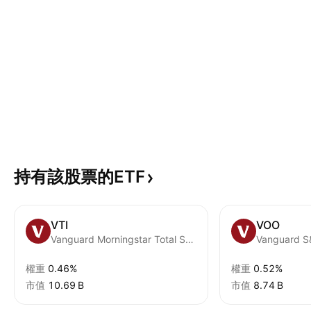
持有該股票的ETF
VTI
VOO
Vanguard Morningstar Total Stock Market ETF
Vanguard S
權重
0.46%
權重
0.52%
市值
‪10.69 B‬
市值
‪8.74 B‬