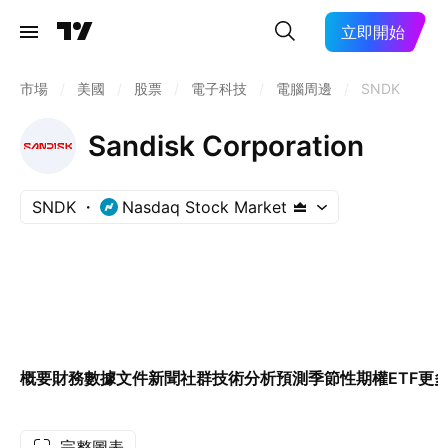
立即開始
市場
/
美國
/
股票
/
電子科技
/
電腦周邊
/
SNDK
Sandisk Corporation
SNDK
Nasdaq Stock Market
概要
財務數據
文件
新聞
社群
技術分析
預測
季節性
期權
ETF
更
完整圖表