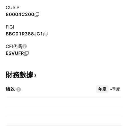
CUSIP
80004C200
FIGI
BBG01R388JG1
CFI代碼
ESVUFR
財務數據
績效
年度
更多
季度