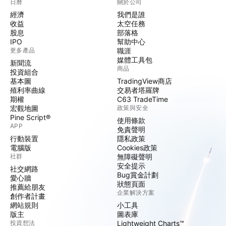
日曆
關於公司
經濟
我們是誰
收益
太空任務
股息
部落格
IPO
幫助中心
更多產品
職涯
媒體工具包
新聞流
商品
投資組合
基本圖
TradingView商店
殖利率曲線
交易者塔羅牌
期權
C63 TradeTime
宏觀地圖
政策與安全
Pine Script®
使用條款
APP
免責聲明
行動裝置
隱私政策
電腦版
Cookies政策
社群
無障礙聲明
安全提示
社交網路
Bug賞金計劃
愛心牆
狀態頁面
推薦給朋友
企業解決方案
創作者計畫
網站規則
小工具
版主
圖表庫
投資想法
Lightweight Charts™