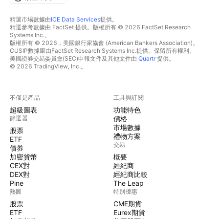
精選市場數據由
ICE Data Services
提供。
精選參考數據由 FactSet 提供。版權所有 © 2026 FactSet Research
Systems Inc.。
版權所有 © 2026，美國銀行家協會 (American Bankers Association)。
CUSIP數據庫由FactSet Research Systems Inc.提供。保留所有權利。
美國證券交易委員會(SEC)申報文件及其他文件由
Quartr
提供。
© 2026 TradingView, Inc.。
不僅是產品
工具與訂閱
超級圖表
功能特色
篩選器
價格
市場數據
股票
禮物方案
ETF
交易
債券
加密貨幣
概要
CEX對
經紀商
DEX對
經紀商比較
Pine
The Leap
熱圖
特別優惠
股票
CME期貨
ETF
Eurex期貨