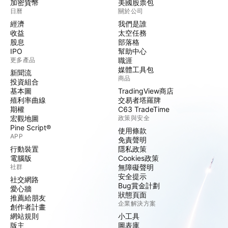
加密貨幣
美國股票包
日曆
關於公司
經濟
我們是誰
收益
太空任務
股息
部落格
IPO
幫助中心
更多產品
職涯
媒體工具包
新聞流
商品
投資組合
基本圖
TradingView商店
殖利率曲線
交易者塔羅牌
期權
C63 TradeTime
宏觀地圖
政策與安全
Pine Script®
使用條款
APP
免責聲明
行動裝置
隱私政策
電腦版
Cookies政策
社群
無障礙聲明
安全提示
社交網路
Bug賞金計劃
愛心牆
狀態頁面
推薦給朋友
企業解決方案
創作者計畫
網站規則
小工具
版主
圖表庫