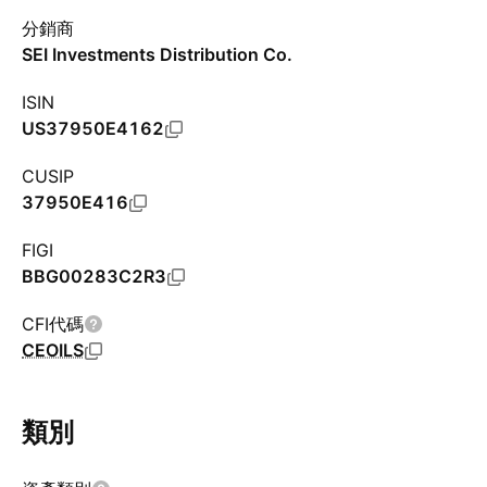
分銷商
SEI Investments Distribution Co.
ISIN
US37950E4162
CUSIP
37950E416
FIGI
BBG00283C2R3
CFI代碼
CEOILS
類別