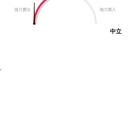
強力賣出
強力買入
中立
。