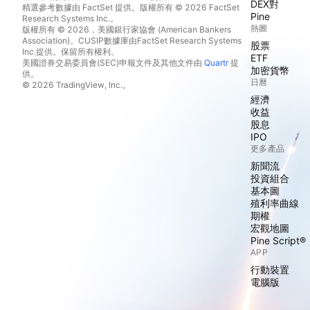
DEX對
精選參考數據由 FactSet 提供。版權所有 © 2026 FactSet
Pine
Research Systems Inc.。
熱圖
版權所有 © 2026，美國銀行家協會 (American Bankers
Association)。CUSIP數據庫由FactSet Research Systems
股票
Inc.提供。保留所有權利。
ETF
美國證券交易委員會(SEC)申報文件及其他文件由
Quartr
提
加密貨幣
供。
日曆
© 2026 TradingView, Inc.。
經濟
收益
股息
IPO
更多產品
新聞流
投資組合
基本圖
殖利率曲線
期權
宏觀地圖
Pine Script®
APP
行動裝置
電腦版