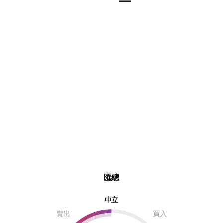
—
匯總
中立
賣出
買入