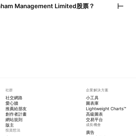
enham Management Limited
股票？
社群
企業解決方案
社交網路
小工具
愛心牆
圖表庫
推薦給朋友
Lightweight Charts™
創作者計畫
高級圖表
網站規則
交易平台
版主
成長機會
投資想法
廣告