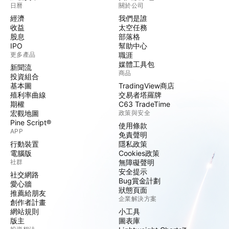
日曆
關於公司
經濟
我們是誰
收益
太空任務
股息
部落格
IPO
幫助中心
更多產品
職涯
媒體工具包
新聞流
商品
投資組合
基本圖
TradingView商店
殖利率曲線
交易者塔羅牌
期權
C63 TradeTime
宏觀地圖
政策與安全
Pine Script®
使用條款
APP
免責聲明
行動裝置
隱私政策
電腦版
Cookies政策
社群
無障礙聲明
安全提示
社交網路
Bug賞金計劃
愛心牆
狀態頁面
推薦給朋友
企業解決方案
創作者計畫
網站規則
小工具
版主
圖表庫