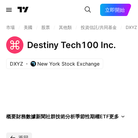
立即開始
市場
/
美國
/
股票
/
其他類
/
投資信託/共同基金
/
DXYZ
Destiny Tech100 Inc.
DXYZ
New York Stock Exchange
概要
財務數據
新聞
社群
技術分析
季節性
期權
ETF
更多
返回