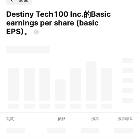
Destiny Tech100 Inc.的Basic
earnings per share (basic
EPS)。
期間
價格
漲跌
漲跌幅%