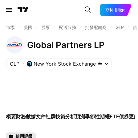
立即開始
市場
/
美國
/
股票
/
配送服務
/
批發配銷商
/
GLP
/
債
Global Partners LP
GLP
New York Stock Exchange
概要
財務數據
文件
社群
技術分析
預測
季節性
期權
ETF
債券
更
信用評級