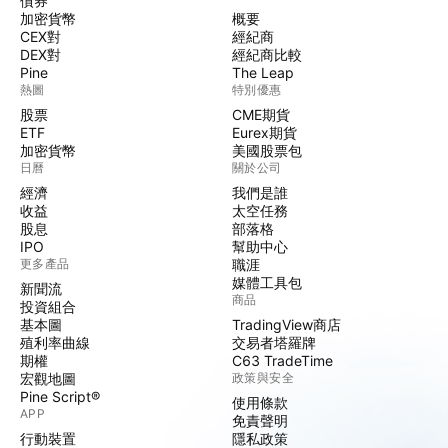
債券
加密貨幣
概要
CEX對
經紀商
DEX對
經紀商比較
Pine
The Leap
熱圖
特別優惠
股票
CME期貨
ETF
Eurex期貨
加密貨幣
美國股票包
日曆
關於公司
經濟
我們是誰
收益
太空任務
股息
部落格
IPO
幫助中心
更多產品
職涯
媒體工具包
新聞流
商品
投資組合
基本圖
TradingView商店
殖利率曲線
交易者塔羅牌
期權
C63 TradeTime
宏觀地圖
政策與安全
Pine Script®
使用條款
APP
免責聲明
行動裝置
隱私政策