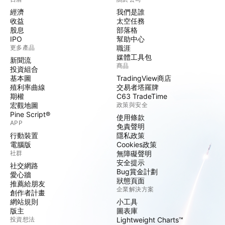
經濟
我們是誰
收益
太空任務
股息
部落格
IPO
幫助中心
更多產品
職涯
媒體工具包
新聞流
商品
投資組合
基本圖
TradingView商店
殖利率曲線
交易者塔羅牌
期權
C63 TradeTime
宏觀地圖
政策與安全
Pine Script®
使用條款
APP
免責聲明
行動裝置
隱私政策
電腦版
Cookies政策
社群
無障礙聲明
安全提示
社交網路
Bug賞金計劃
愛心牆
狀態頁面
推薦給朋友
企業解決方案
創作者計畫
網站規則
小工具
版主
圖表庫
投資想法
Lightweight Charts™