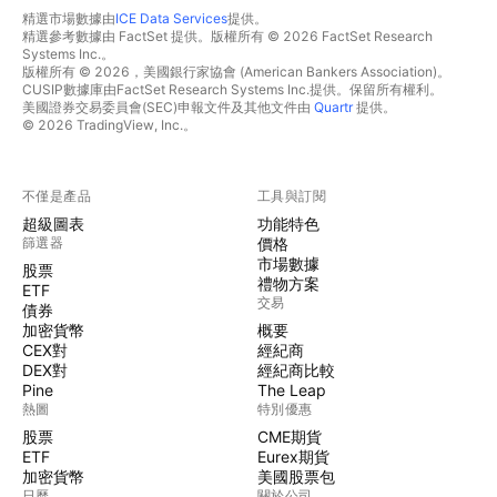
精選市場數據由
ICE Data Services
提供。
精選參考數據由 FactSet 提供。版權所有 © 2026 FactSet Research
Systems Inc.。
版權所有 © 2026，美國銀行家協會 (American Bankers Association)。
CUSIP數據庫由FactSet Research Systems Inc.提供。保留所有權利。
美國證券交易委員會(SEC)申報文件及其他文件由
Quartr
提供。
© 2026 TradingView, Inc.。
不僅是產品
工具與訂閱
超級圖表
功能特色
篩選器
價格
市場數據
股票
禮物方案
ETF
交易
債券
加密貨幣
概要
CEX對
經紀商
DEX對
經紀商比較
Pine
The Leap
熱圖
特別優惠
股票
CME期貨
ETF
Eurex期貨
加密貨幣
美國股票包
日曆
關於公司