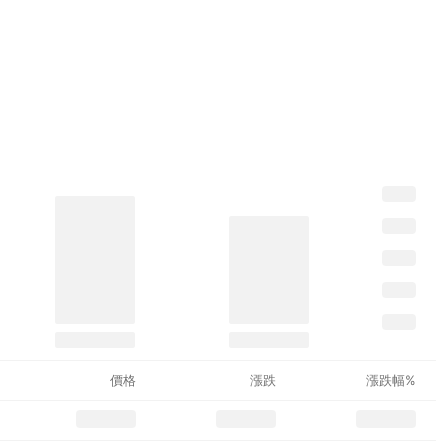
價格
漲跌
漲跌幅%