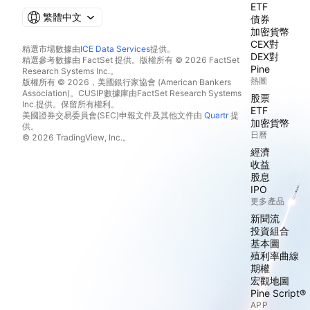
ETF
繁體中文
債券
加密貨幣
CEX對
精選市場數據由
ICE Data Services
提供。
DEX對
精選參考數據由 FactSet 提供。版權所有 © 2026 FactSet
Pine
Research Systems Inc.。
熱圖
版權所有 © 2026，美國銀行家協會 (American Bankers
Association)。CUSIP數據庫由FactSet Research Systems
股票
Inc.提供。保留所有權利。
ETF
美國證券交易委員會(SEC)申報文件及其他文件由
Quartr
提
加密貨幣
供。
日曆
© 2026 TradingView, Inc.。
經濟
收益
股息
IPO
更多產品
新聞流
投資組合
基本圖
殖利率曲線
期權
宏觀地圖
Pine Script®
APP